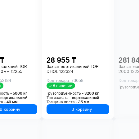
 ₸
28 955 ₸
281 8
икальный TOR
Захват вертикальный TOR
Захват ма
40мм 12255
DHQL 122324
2000 122
 52184
Код товара: 73658
Код товар
и
В наличии
Грузоподъ
ность -
5000
кг
Грузоподъемность -
3200
кг
-
вертикальный
Тип захвата -
вертикальный
та -
40
мм
Толщина листа -
35
мм
В корзину
В корзину