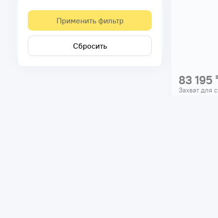
Применить фильтр
Сбросить
83 195 
Захват для 
TOR ZSP 0.
Код товара:
Грузоподъем
Тип захвата 
Толщина лис