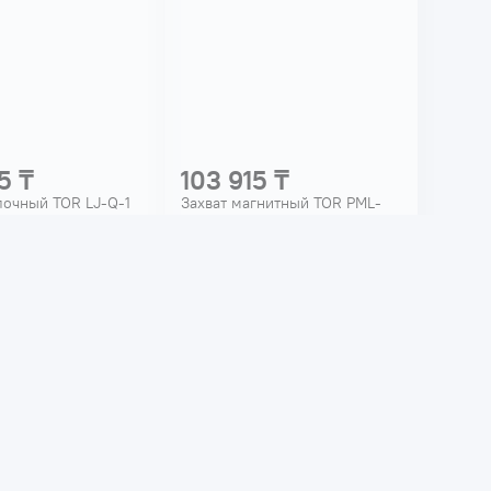
5 ₸
103 915 ₸
лочный TOR LJ-Q-1
Захват магнитный TOR PML-
2216
300A 0.3т 122037
а: 28069
Код товара: 35118
емность -
1000
кг
Грузоподъемность -
300
кг
а -
балочный
Тип захвата -
магнитный