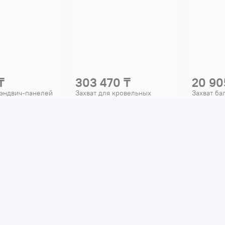
₸
303 470 ₸
20 90
сэндвич-панелей
Захват для кровельных
Захват ба
5т 280мм 122055
сэндвич-панелей TOR ТГ-
(г/п 1 т) 1
СПК-0.350 1223008
 26983
Код товара: 27012
Код товар
ность -
500
кг
Грузоподъемность -
350
кг
Грузоподъ
-
струбцинный
Тип захвата -
струбцинный
Тип захват
та -
280
мм
Толщина листа -
74-400
мм