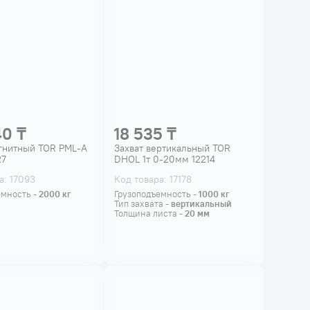
40 ₸
18 535 ₸
гнитный TOR PML-A
Захват вертикальный TOR
27
DHOL 1т 0-20мм 12214
а: 17093
Код товара: 17178
емность -
2000
кг
Грузоподъемность -
1000
кг
Тип захвата -
вертикальный
Толщина листа -
20
мм