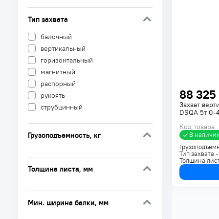
Тип захвата
балочный
вертикальный
горизонтальный
магнитный
распорный
88 325
рукоять
Захват верт
струбцинный
DSQA 5т 0-
Код товара:
Грузоподъемность
, кг
В наличи
Грузоподъем
Тип захвата 
Толщина лис
Толщина листа
, мм
Мин. ширина балки
, мм