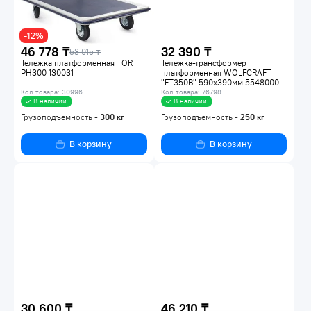
-12%
46 778 ₸
32 390 ₸
53 015 ₸
Тележка платформенная TOR
Тележка-трансформер
PH300 130031
платформенная WOLFCRAFT
"FT350B" 590х390мм 5548000
Код товара: 30996
Код товара: 76798
В наличии
В наличии
Грузоподъемность -
300
кг
Грузоподъемность -
250
кг
В корзину
В корзину
30 600 ₸
46 210 ₸