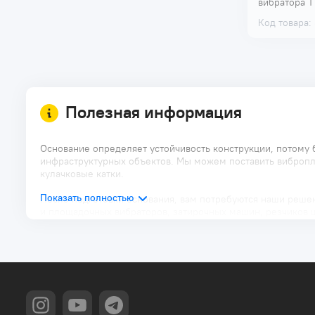
вибратора T
Код товара:
Полезная информация
Основание определяет устойчивость конструкции, потому 
инфраструктурных объектов. Мы можем поставить вибропли
кулачковые катки.
После подготовки основания, вам потребуются наши решен
и площадочных вибраторов, затирочных машин, резчиков ш
Возможно вы хотите вывести качество бетонных полов на 
конкурентов.
Позвоните и узнайте больше.