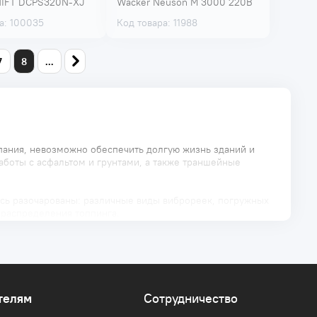
IFT DCPS320N-XJ
Wacker Neuson М 3000 220В
а: 100035
Код товара: 11988
7
8
...
пания, невозможно обеспечить долгую жизнь зданий и
аботы с асфальтом и грунтами, а также траншейные
есь разочарованы: различные виды виброреек, погружных
 распределения топпинга.
аемые рельс-формы CombiForm обеспечат вам отрыв от
телям
Сотрудничество