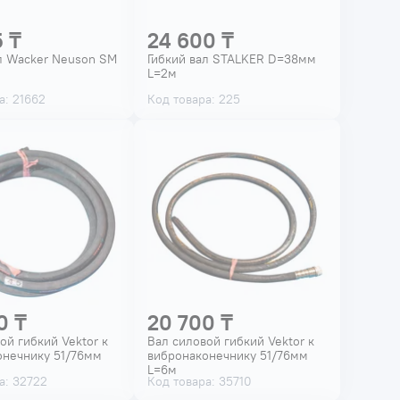
5 ₸
24 600 ₸
л Wacker Neuson SM
Гибкий вал STALKER D=38мм
L=2м
а: 21662
Код товара: 225
0 ₸
20 700 ₸
ой гибкий Vektor к
Вал силовой гибкий Vektor к
онечнику 51/76мм
вибронаконечнику 51/76мм
L=6м
а: 32722
Код товара: 35710