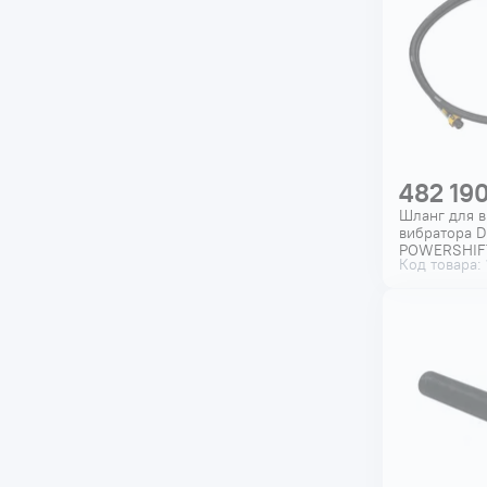
482 190
Шланг для в
вибратора 
POWERSHIF
Код товара:
DCPS3505-