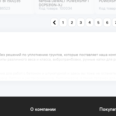
T ВГ1500/35
бетона DeWALT POWERSHIFT
POWERSH
DCPS310N-XJ
 86523
Код товара: 100034
Код товар
1
2
3
4
5
6
без решений по уплотнению грунтов, которые поставляет наша ком
ты различного веса и класса, вибротрамбовки, ручные катки для р
ия для работ с бетоном и штукатуркой и здесь вы тоже не останет
вов, бетоно и растворонасосов, бетономесов, а также тележек для
новый уровень и задать новый стандарт на рынке? Тогда неизвлек
О компании
Покупа