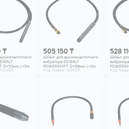
 ₸
505 150 ₸
528 11
ысокочастотного
Шланг для высокочастотного
Шланг для
DEWALT
вибратора DEWALT
вибратор
T D=50мм L=5м
POWERSHIFT D=59мм L=2м
POWERSH
 100025
Код товара: 100026
Код товар
XJ
DCPS3592-XJ
DCPS3595