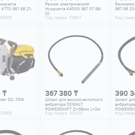
usqvarna
Резчик электрический
Бензорез 
 K770 967 68 21-
Husqvarna K4000 967 07 98-
967 98 23
01
 59406
Код товара: 59407
Код товар
 ₸
367 380 ₸
390 3
ter GC-7414
Шланг для высокочастотного
Шланг для
вибратора DEWALT
вибратор
POWERSHIFT D=38мм L=2м
POWERSH
 70968
Код товара: 100021
Код товар
DCPS3382-XJ
DCPS3385