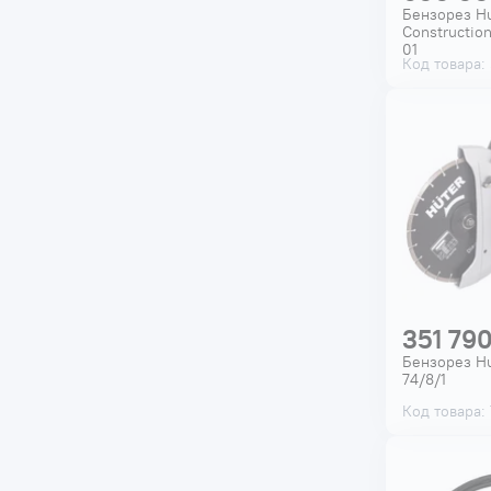
Бензорез H
Construction
01
Код товара:
351 790
Бензорез Hu
74/8/1
Код товара: