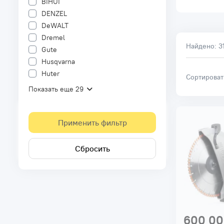
BIHUI
DENZEL
DeWALT
Dremel
Найдено:
3
Gute
Husqvarna
Huter
Сортирова
Показать еще 29
Применить фильтр
Сбросить
600 00