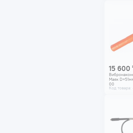
15 600 
Вибронакон
Маяк D=51мм
00
Код товара: 