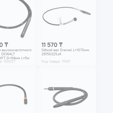
0 ₸
11 570 ₸
 высокочастотного
Гибкий вал Dremel L=1070мм
а DEWALT
26150225JA
IFT D=59мм L=5м
а: 100027
Код товара: 11087
-XJ