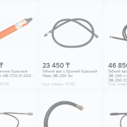
₸
23 450 ₸
46 85
ечник Красный
Гибкий вал с броней Красный
Гибкий ва
 ИВ-117А.01.000-
Маяк ЭВ-260 3м
ЭВ-260 с
ЭВ-260.0
47181
Код товара: 47182
Код товар