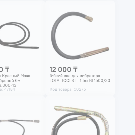
0 ₸
12 000 ₸
л Красный Маяк
Гибкий вал для вибратора
 броней 6м
TOTALTOOLS L=1.5м ВГ1500/30
3.000-13
а: 47184
Код товара: 50275