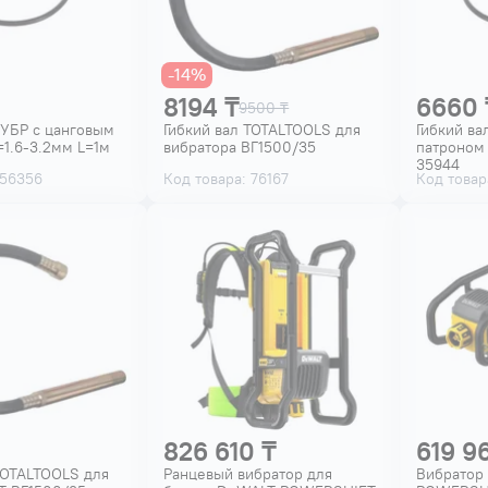
-14%
8194 ₸
6660 
9500 ₸
ЗУБР с цанговым
Гибкий вал TOTALTOOLS для
Гибкий ва
1.6-3.2мм L=1м
вибратора ВГ1500/35
патроном
35944
 56356
Код товара: 76167
Код товар
826 610 ₸
619 9
TOTALTOOLS для
Ранцевый вибратор для
Вибратор