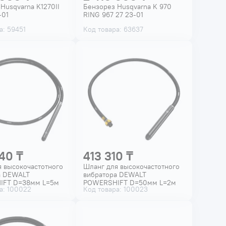
Husqvarna K1270II
Бензорез Husqvarna K 970
-01
RING 967 27 23-01
а: 59451
Код товара: 63637
40 ₸
413 310 ₸
 высокочастотного
Шланг для высокочастотного
а DEWALT
вибратора DEWALT
IFT D=38мм L=5м
POWERSHIFT D=50мм L=2м
а: 100022
Код товара: 100023
-XJ
DCPS3502-XJ