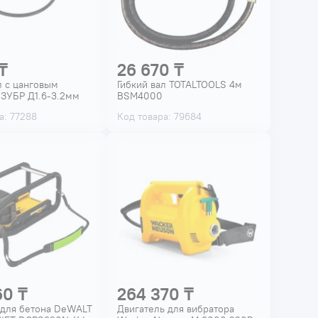
₸
26 670 ₸
л с цанговым
Гибкий вал TOTALTOOLS 4м
 ЗУБР Д1.6-3.2мм
BSM4000
а: 77288
Код товара: 79684
60 ₸
264 370 ₸
 для бетона DeWALT
Двигатель для вибратора