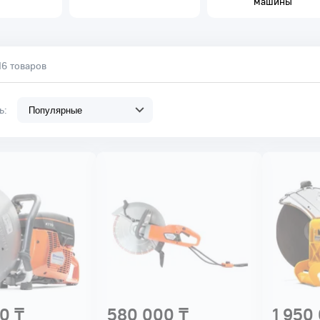
машины
16 товаров
ть:
0 ₸
580 000 ₸
1 950