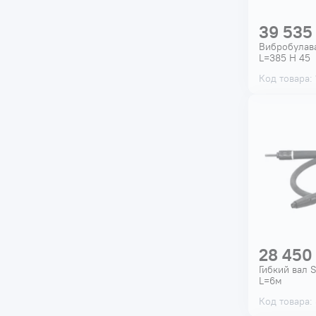
39 535
Вибробулав
L=385 H 45
Код товара: 
28 450
Гибкий вал
L=6м
Код товара: