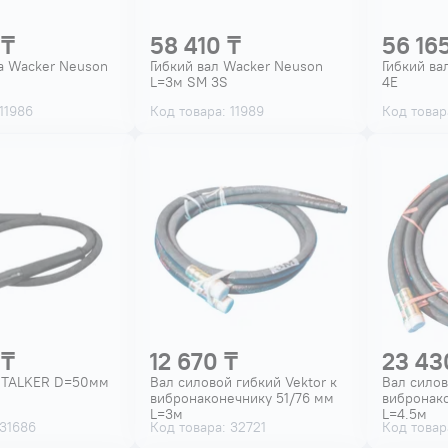
 ₸
58 410 ₸
56 16
а Wacker Neuson
Гибкий вал Wacker Neuson
Гибкий ва
L=3м SM 3S
4E
11986
Код товара: 11989
Код товар
 ₸
12 670 ₸
23 43
 STALKER D=50мм
Вал силовой гибкий Vektor к
Вал силов
вибронаконечнику 51/76 мм
вибронак
L=3м
L=4.5м
 31686
Код товара: 32721
Код товар