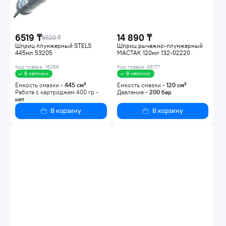
6519 ₸
14 890 ₸
6520 ₸
Шприц плунжерный STELS
Шприц рычажно-плунжерный
445мл 53205
МАСТАК 120мл 132-02220
Код товара: 16056
Код товара: 45177
В наличии
В наличии
Емкость смазки -
445
см³
Емкость смазки -
120
см³
Работа с картриджем 400 гр -
Давление -
200
бар
нет
В корзину
В корзину