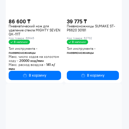
86 600 ₸
39 775 ₸
Пневматический нож для
Пневмоножницы SUMAKE ST-
удаление стекла MIGHTY SEVEN
P6620 30181
QK-111T
Код товара: 66845
Код товара: 52702
В наличии
В наличии
Тип инструмента -
Тип инструмента -
пневмоножницы
пневмоножницы
Макс. число ходов на холостом
ходу -
20000
ход/мин
Макс. расход воздуха -
141
л/
мин
В корзину
В корзину