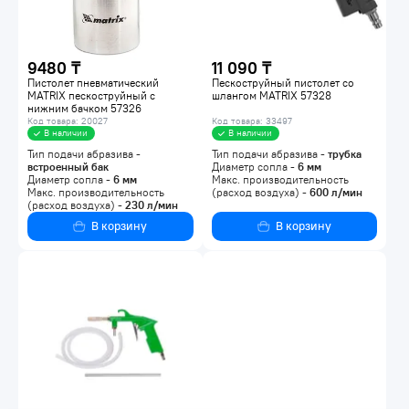
9480 ₸
11 090 ₸
Пистолет пневматический
Пескоструйный пистолет со
MATRIX пескоструйный с
шлангом MATRIX 57328
нижним бачком 57326
Код товара: 20027
Код товара: 33497
В наличии
В наличии
Тип подачи абразива -
Тип подачи абразива -
трубка
встроенный бак
Диаметр сопла -
6
мм
Диаметр сопла -
6
мм
Макс. производительность
Макс. производительность
(расход воздуха) -
600
л/мин
(расход воздуха) -
230
л/мин
В корзину
В корзину