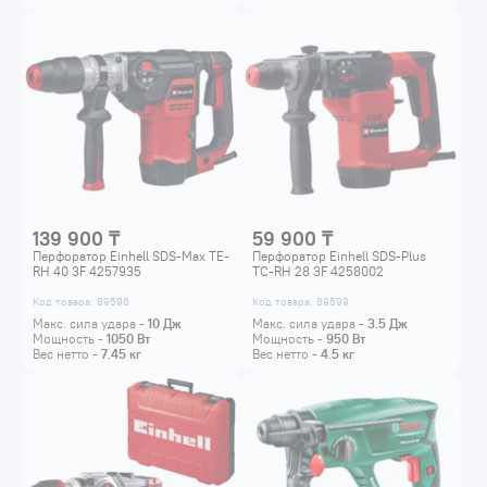
139 900 ₸
59 900 ₸
Перфоратор Einhell SDS-Max TE-
Перфоратор Einhell SDS-Plus
RH 40 3F 4257935
TC-RH 28 3F 4258002
Код товара: 89598
Код товара: 89599
Макс. сила удара -
10
Дж
Макс. сила удара -
3.5
Дж
Мощность -
1050
Вт
Мощность -
950
Вт
Вес нетто -
7.45
кг
Вес нетто -
4.5
кг