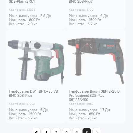
SDS-Plus 72/3/1
BMC SDS-Plus
Код товара: 33323
Код товара: 37901
Макс. сила удара -
2.5
Дж
Макс. сила удара -
6
Дж
Мощность -
800
Вт
Мощность -
1500
Вт
Вес нетто -
2.9
кг
Вес нетто -
5.2
кг
Перфоратор DWT BH15-36 VB
Перфоратор Bosch GBH 2-20 D
BMC SDS-Plus
Professional SDS-Plus
061125A400
Код товара: 37902
Код товара: 6567
Макс. сила удара -
6
Дж
Макс. сила удара -
1.7
Дж
Мощность -
1500
Вт
Мощность -
650
Вт
Вес нетто -
5.2
кг
Вес нетто -
2.3
кг
1
2
3
4
5