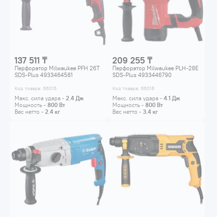
137 511 ₸
209 255 ₸
Перфоратор Milwaukee PFH 26T
Перфоратор Milwaukee PLH-28E
SDS-Plus 4933464581
SDS-Plus 4933446790
Код товара: 66015
Код товара: 66016
Макс. сила удара -
2.4
Дж
Макс. сила удара -
4.1
Дж
Мощность -
800
Вт
Мощность -
800
Вт
Вес нетто -
2.4
кг
Вес нетто -
3.4
кг