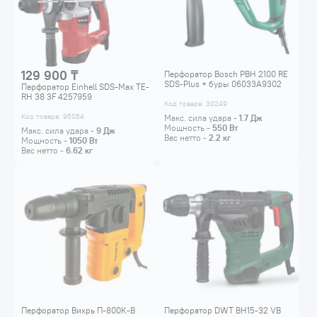
129 900 ₸
Перфоратор Bosch PBH 2100 RE
SDS-Plus + буры 06033A9302
Перфоратор Einhell SDS-Max TE-
RH 38 3F 4257959
Код товара: 30249
Код товара: 95054
Макс. сила удара -
1.7
Дж
Мощность -
550
Вт
Макс. сила удара -
9
Дж
Вес нетто -
2.2
кг
Мощность -
1050
Вт
Вес нетто -
6.62
кг
Перфоратор Вихрь П-800К-В
Перфоратор DWT BH15-32 VB