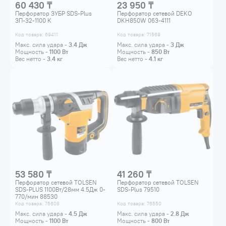
60 430 ₸
23 950 ₸
Перфоратор ЗУБР SDS-Plus
Перфоратор сетевой DEKO
ЗП-32-1100 К
DKH850W 063-4111
Код товара: 69411
Код товара: 71569
Макс. сила удара -
3.4
Дж
Макс. сила удара -
3
Дж
Мощность -
1100
Вт
Мощность -
850
Вт
Вес нетто -
3.4
кг
Вес нетто -
4.1
кг
53 580 ₸
41 260 ₸
Перфоратор сетевой TOLSEN
Перфоратор сетевой TOLSEN
SDS-PLUS 1100Вт/28мм 4.5Дж 0-
SDS-Plus 79510
770/мин 88530
Код товара: 75608
Код товара: 76550
Макс. сила удара -
4.5
Дж
Макс. сила удара -
2.8
Дж
Мощность -
1100
Вт
Мощность -
800
Вт