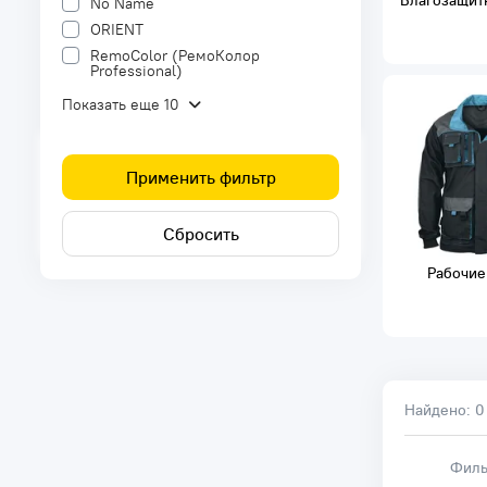
Влагозащит
No Name
ORIENT
RemoColor (РемоКолор
Professional)
Показать еще 10
Применить фильтр
Сбросить
Рабочие
Найдено:
0
Филь