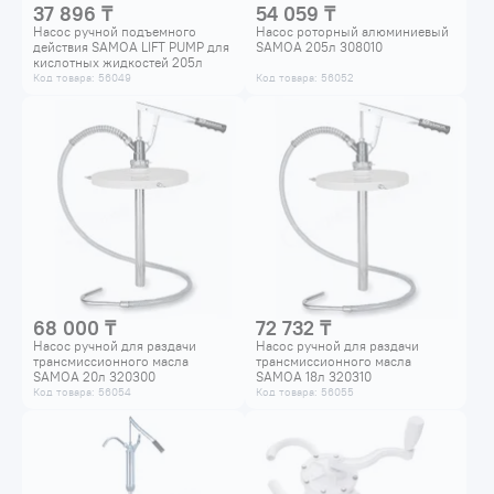
37 896 ₸
54 059 ₸
Насос ручной подъемного
Насос роторный алюминиевый
действия SAMOA LIFT PUMP для
SAMOA 205л 308010
кислотных жидкостей 205л
300401
Код товара: 56049
Код товара: 56052
68 000 ₸
72 732 ₸
Насос ручной для раздачи
Насос ручной для раздачи
трансмиссионного масла
трансмиссионного масла
SAMOA 20л 320300
SAMOA 18л 320310
Код товара: 56054
Код товара: 56055