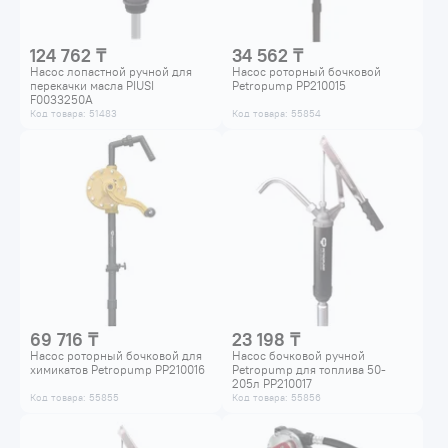
124 762 ₸
34 562 ₸
Насос лопастной ручной для
Насос роторный бочковой
перекачки масла PIUSI
Petropump PP210015
F0033250A
Код товара: 51483
Код товара: 55854
69 716 ₸
23 198 ₸
Насос роторный бочковой для
Насос бочковой ручной
химикатов Petropump PP210016
Petropump для топлива 50-
205л PP210017
Код товара: 55855
Код товара: 55856