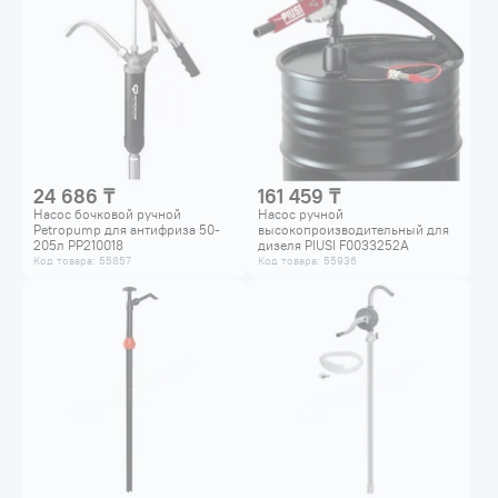
24 686 ₸
161 459 ₸
Насос бочковой ручной
Hасос ручной
Petropump для антифриза 50-
высокопроизводительный для
205л PP210018
дизеля PIUSI F0033252A
Код товара: 55857
Код товара: 55936