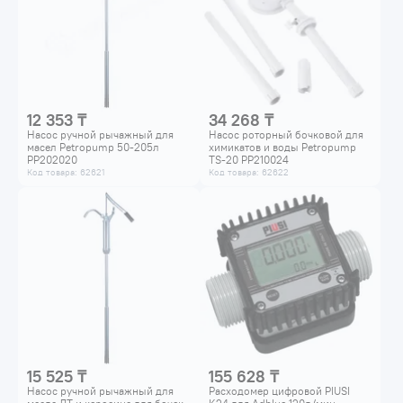
12 353 ₸
34 268 ₸
Насос ручной рычажный для
Насос роторный бочковой для
масел Petropump 50-205л
химикатов и воды Petropump
PP202020
TS-20 PP210024
Код товара: 62621
Код товара: 62622
15 525 ₸
155 628 ₸
Насос ручной рычажный для
Расходомер цифровой PIUSI