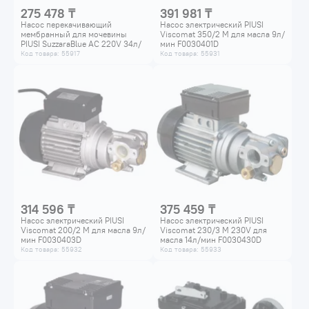
275 478 ₸
391 981 ₸
Насос перекачивающий
Насос электрический PIUSI
мембранный для мочевины
Viscomat 350/2 M для масла 9л/
PIUSI SuzzaraBlue AC 220V 34л/
мин F0030401D
мин F00203090
Код товара: 55917
Код товара: 55931
314 596 ₸
375 459 ₸
Насос электрический PIUSI
Насос электрический PIUSI
Viscomat 200/2 M для масла 9л/
Viscomat 230/3 М 230V для
мин F0030403D
масла 14л/мин F0030430D
Код товара: 55932
Код товара: 55933