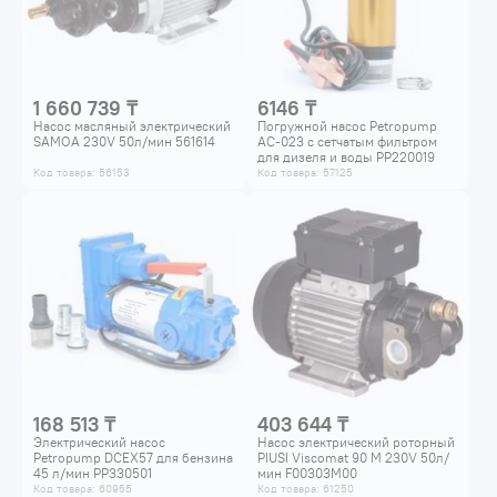
1 660 739 ₸
6146 ₸
Насос масляный электрический
Погружной насос Petropump
SAMOA 230V 50л/мин 561614
AC-023 с сетчатым фильтром
для дизеля и воды PP220019
Код товара: 56153
Код товара: 57125
168 513 ₸
403 644 ₸
Электрический насос
Насос электрический роторный
Petropump DCEX57 для бензина
PIUSI Viscomat 90 M 230V 50л/
45 л/мин PP330501
мин F00303M00
Код товара: 60955
Код товара: 61250