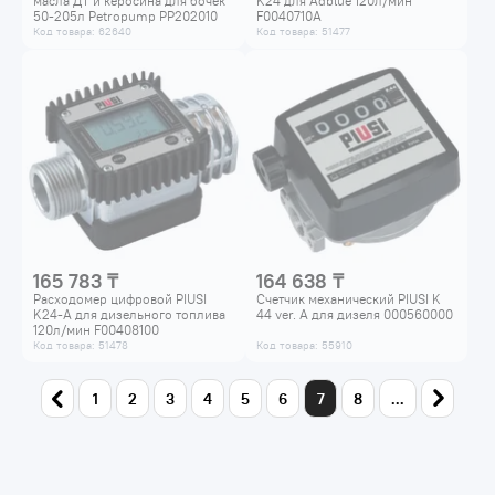
масла ДТ и керосина для бочек
K24 для Adblue 120л/мин
50-205л Petropump PP202010
F0040710A
Код товара: 62640
Код товара: 51477
165 783 ₸
164 638 ₸
Расходомер цифровой PIUSI
Счетчик механический PIUSI K
K24-A для дизельного топлива
44 ver. A для дизеля 000560000
120л/мин F00408100
Код товара: 51478
Код товара: 55910
1
2
3
4
5
6
7
8
...