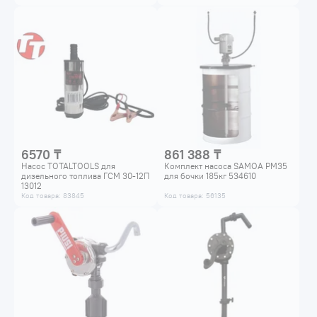
6570 ₸
861 388 ₸
Насос TOTALTOOLS для
Комплект насоса SAMOA PM35
дизельного топлива ГСМ 30-12П
для бочки 185кг 534610
13012
Код товара: 83845
Код товара: 56135