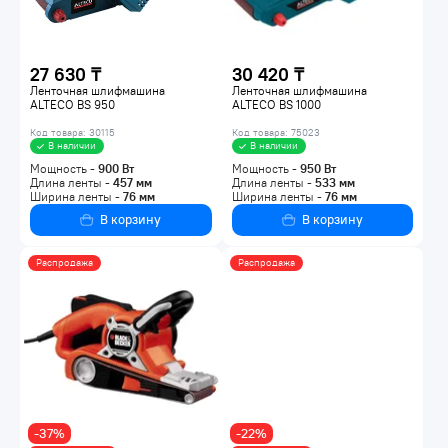
27 630 ₸
30 420 ₸
Ленточная шлифмашина
Ленточная шлифмашина
ALTECO BS 950
ALTECO BS 1000
Код товара: 30115
Код товара: 75023
В наличии
В наличии
Мощность -
900
Вт
Мощность -
950
Вт
Длина ленты -
457
мм
Длина ленты -
533
мм
Ширина ленты -
76
мм
Ширина ленты -
76
мм
В корзину
В корзину
Распродажа
Распродажа
-37%
-22%