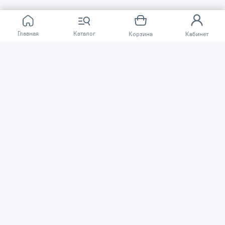
Главная
Каталог
Корзина
Кабинет
О КОМПАНИИ
ПОКУПАТЕЛЯМ
Сеть магазинов «TSSP» © 2003 – 2026
Публичная оферта
Политика конфиденциальности