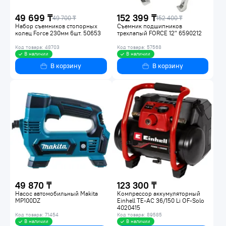
49 699 ₸
152 399 ₸
49 700 ₸
152 400 ₸
Набор съемников стопорных
Съемник подшипников
колец Force 230мм 6шт. 50653
трехлапый FORCE 12" 6590212
Код товара: 48703
Код товара: 57568
В наличии
В наличии
В корзину
В корзину
49 870 ₸
123 300 ₸
Насос автомобильный Makita
Компрессор аккумуляторный
MP100DZ
Einhell TE-AC 36/150 Li OF-Solo
4020415
Код товара: 71454
Код товара: 89585
В наличии
В наличии