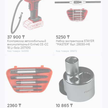
37 900 ₸
5250 ₸
Компрессор автомобильный
Набор экстракторов STAYER
аккумуляторный Einhell CE-CC
"MASTER" 6шт. 28030-H6
18 Li-Solo 2071010
Код товара: 94668
Код товара: 38972
2360 ₸
10 865 ₸