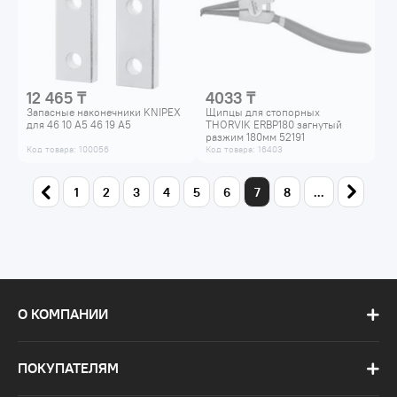
12 465 ₸
4033 ₸
Запасные наконечники KNIPEX
Щипцы для стопорных
для 46 10 A5 46 19 A5
THORVIK ERBP180 загнутый
разжим 180мм 52191
Код товара: 100056
Код товара: 16403
1
2
3
4
5
6
7
8
...
О КОМПАНИИ
ПОКУПАТЕЛЯМ