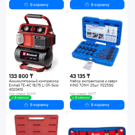
В корзину
В корзину
133 800 ₸
43 135 ₸
Аккумуляторный компрессор
Набор экстракторов и свёрл
Einhell TE-AC 18/75 Li OF-Solo
KING TONY 25шт. 11225SQ
4020410
Код товара: 94230
Код товара: 45077
В наличии
В наличии
В корзину
В корзину