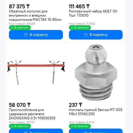
87 375 ₸
111 465 ₸
Обратный молоток для
Рихтовочный набор AE&T 10т
внутренних и внешних
11шт. T03010
подшипников МАСТАК 15-80мм
6шт. 100-31005C
Код товара: 86095
Код товара: 54634
В наличии
В наличии
В корзину
В корзину
58 070 ₸
237 ₸
Приспособление для
Ниппель прямой Samoa MT-503
удержания двигателя
M8x1 011140.030
ZHONGXING 0.5т MS030305
Код товара: 65787
Код товара: 51514
В наличии
В наличии