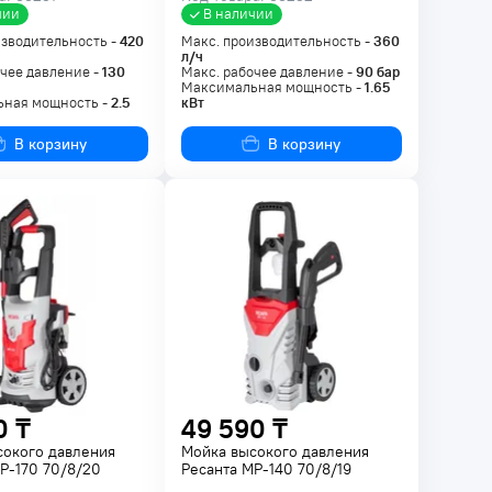
чии
В наличии
изводительность -
420
Макс. производительность -
360
л/ч
чее давление -
130
Макс. рабочее давление -
90
бар
Максимальная мощность -
1.65
ная мощность -
2.5
кВт
В корзину
В корзину
0 ₸
49 590 ₸
сокого давления
Мойка высокого давления
Р-170 70/8/20
Ресанта МР-140 70/8/19