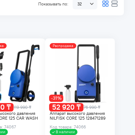
Показывать по:
жа
Распродажа
-31%
0 ₸
52 920 ₸
119 990 ₸
76 990 ₸
ысокого давления
Аппарат высокого давления
CORE 125 CAR WASH
NILFISK CORE 125 128471289
а: 74067
Код товара: 74066
чии
В наличии