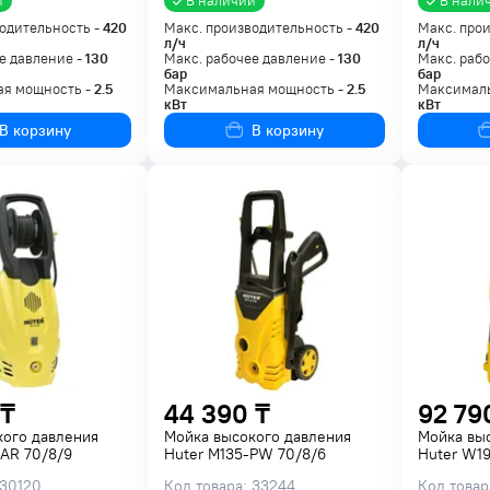
и
В наличии
В нали
одительность -
420
Макс. производительность -
420
Макс. про
л/ч
л/ч
е давление -
130
Макс. рабочее давление -
130
Макс. рабо
бар
бар
я мощность -
2.5
Максимальная мощность -
2.5
Максималь
кВт
кВт
В корзину
В корзину
 ₸
44 390 ₸
92 79
кого давления
Мойка высокого давления
Мойка вы
AR 70/8/9
Huter M135-PW 70/8/6
Huter W19
 30120
Код товара: 33244
Код товар