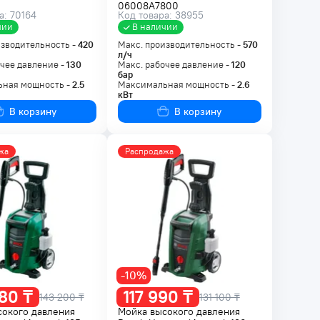
06008A7800
а: 70164
Код товара: 38955
чии
В наличии
изводительность -
420
Макс. производительность -
570
л/ч
чее давление -
130
Макс. рабочее давление -
120
бар
ная мощность -
2.5
Максимальная мощность -
2.6
кВт
В корзину
В корзину
жа
Распродажа
-10%
80 ₸
117 990 ₸
143 200 ₸
131 100 ₸
сокого давления
Мойка высокого давления