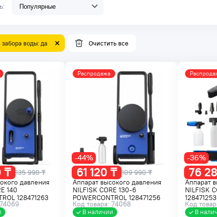
ть:
забора воды: да
Очистить все
Распродажа
Распрода
-44%
-36%
 ₸
61 120 ₸
76 28
135 990 ₸
109 990 ₸
окого давления
Аппарат высокого давления
Аппарат в
E 140
NILFISK CORE 130-6
NILFISK 
ROL 128471263
POWERCONTROL 128471256
128471253
 74069
Код товара: 74068
Код товар
и
В наличии
В нали