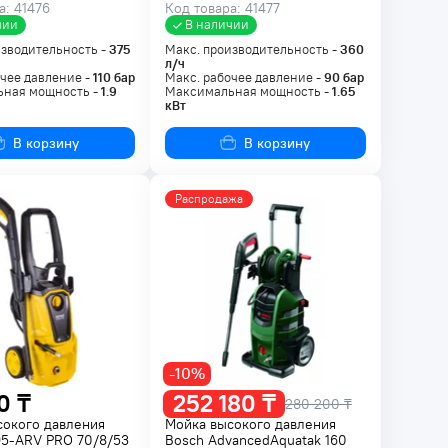
а: 41476
Код товара: 41477
чии
В наличии
изводительность -
375
Макс. производительность -
360
л/ч
чее давление -
110
бар
Макс. рабочее давление -
90
бар
ная мощность -
1.9
Максимальная мощность -
1.65
кВт
В корзину
В корзину
Распродажа
-10%
0 ₸
252 180 ₸
280 200 ₸
сокого давления
Мойка высокого давления
95-ARV PRO 70/8/53
Bosch AdvancedAquatak 160