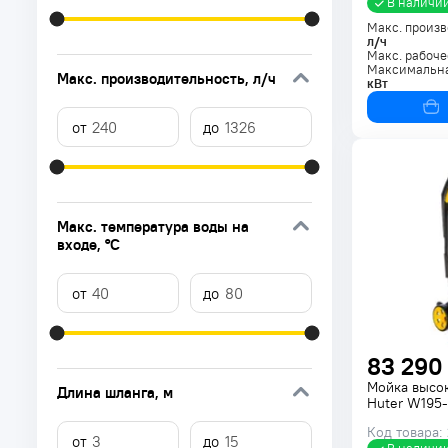
В наличи
Макс. произв
л/ч
Макс. рабоче
Максимальна
Макс. производительность
, л/ч
кВт
Макс. температура воды на
входе
, °C
83 290
Мойка высо
Длина шланга
, м
Huter W195-
Код товара: