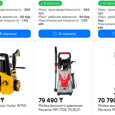
и
В наличии
В нали
одительность -
360
Макс. производительность -
360
Макс. про
л/ч
л/ч
е давление -
90
бар
Макс. рабочее давление -
90
бар
Макс. рабо
я мощность -
1.65
Максимальная мощность -
1.65
бар
кВт
Максималь
кВт
В корзину
В корзину
 ₸
79 490 ₸
70 79
сос Huter W150-
Мойка высокого давления
Мойка вы
Ресанта МР-170Б 70/8/21
Ресанта М