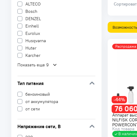
ALTECO
Сортирова
Bosch
DENZEL
Einhell
Возможность 
Eurolux
Husqvarna
Распродажа
Huter
Karcher
Показать еще 9
Тип питания
бензиновый
-44%
от аккумулятора
76 060
от сети
Аппарат выс
NILFISK COR
POWERCONT
Напряжение сети
, В
Код товара:
В наличи