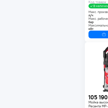
Код товара:
В наличи
Макс. произв
л/ч
Макс. рабоче
бар
Максимальна
кВт
105 190
Мойка высо
Ресанта МР