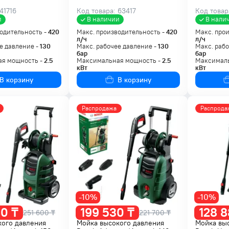
41716
Код товара: 63417
Код товар
и
В наличии
В нали
одительность -
420
Макс. производительность -
420
Макс. про
л/ч
л/ч
е давление -
130
Макс. рабочее давление -
130
Макс. рабо
бар
бар
я мощность -
2.5
Максимальная мощность -
2.5
Максималь
кВт
кВт
В корзину
В корзину
Распродажа
Распрода
-10%
-10%
0 ₸
199 530 ₸
128 8
251 600 ₸
221 700 ₸
кого давления
Мойка высокого давления
Мойка вы