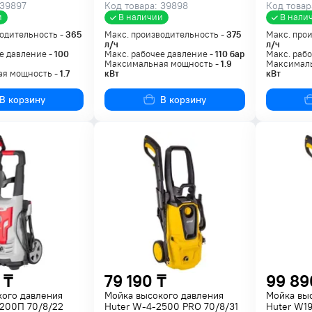
 39897
Код товара: 39898
Код товар
и
В наличии
В нали
одительность -
365
Макс. производительность -
375
Макс. про
л/ч
л/ч
е давление -
100
Макс. рабочее давление -
110
бар
Макс. рабо
Максимальная мощность -
1.9
Максималь
я мощность -
1.7
кВт
кВт
В корзину
В корзину
 ₸
79 190 ₸
99 89
кого давления
Мойка высокого давления
Мойка вы
-200П 70/8/22
Huter W-4-2500 PRO 70/8/31
Huter W1