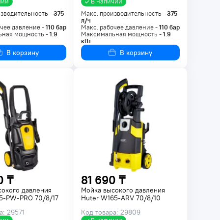
чии
В наличии
изводительность -
375
Макс. производительность -
375
л/ч
чее давление -
110
бар
Макс. рабочее давление -
110
бар
ная мощность -
1.9
Максимальная мощность -
1.9
кВт
В корзину
В корзину
0 ₸
81 690 ₸
сокого давления
Мойка высокого давления
95-PW-PRO 70/8/17
Huter W165-ARV 70/8/10
а: 29571
Код товара: 29809