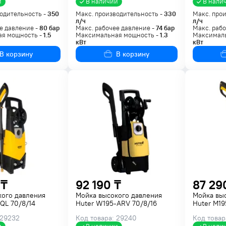
и
В наличии
В нали
одительность -
350
Макс. производительность -
330
Макс. про
л/ч
л/ч
е давление -
80
бар
Макс. рабочее давление -
74
бар
Макс. рабо
я мощность -
1.5
Максимальная мощность -
1.3
Максималь
кВт
кВт
В корзину
В корзину
 ₸
92 190 ₸
87 29
кого давления
Мойка высокого давления
Мойка вы
QL 70/8/14
Huter W195-ARV 70/8/16
Huter M1
 29232
Код товара: 29240
Код товар