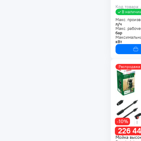
Код товара: 
В наличи
Макс. произв
л/ч
Макс. рабоче
бар
Максимальна
кВт
Распродажа
-10%
226 44
Мойка высо