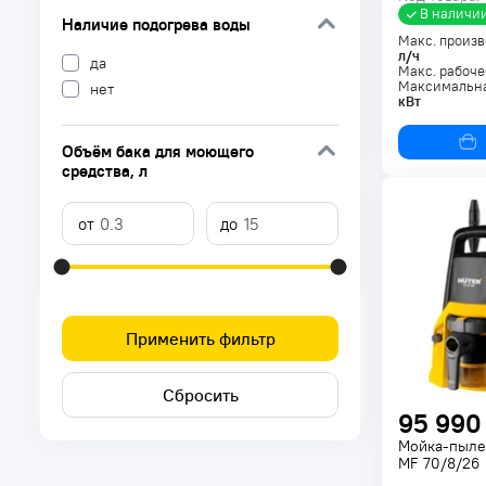
В наличи
Наличие подогрева воды
Макс. произв
л/ч
да
Макс. рабоче
Максимальна
нет
кВт
Объём бака для моющего
средства
, л
Применить фильтр
Сбросить
95 990
Мойка-пыле
MF 70/8/26