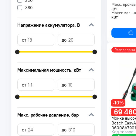
220
Макс. произв
380
л/ч
Максимальна
кВт
Напряжение аккумулятора
, В
Распродажа
Максимальная мощность
, кВт
-10%
69 480
Макс. рабочее давление
, бар
Мойка высо
Bosch EasyA
06008A7901
Код товара: 