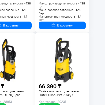
изводительность -
438
Макс. производительность -
438
л/ч
чее давление -
125
Макс. рабочее давление -
125
бар
ная мощность -
1.4
Максимальная мощность -
1.4
кВт
В корзину
В корзину
 ₸
66 390 ₸
сокого давления
Мойка высокого давления
5-QL 70/8/12
Huter M165-PW 70/8/7
а: 28913
Код товара: 29231