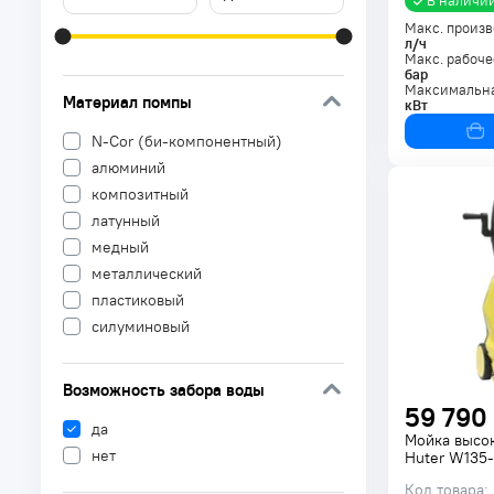
В наличи
Макс. произв
л/ч
Макс. рабоче
бар
Максимальна
Материал помпы
кВт
N-Cor (би-компонентный)
алюминий
композитный
латунный
медный
металлический
пластиковый
силуминовый
Возможность забора воды
59 790
да
Мойка высо
нет
Huter W135-
Код товара: