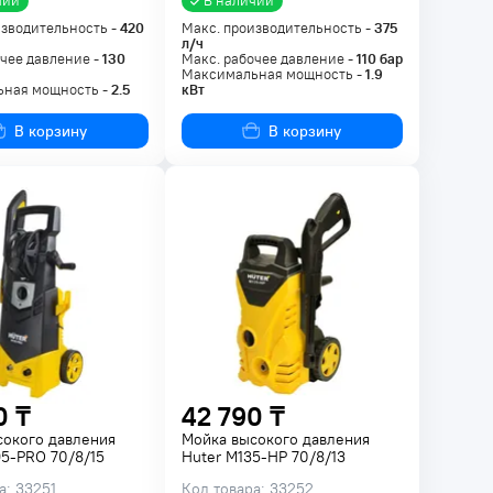
чии
В наличии
изводительность -
420
Макс. производительность -
375
л/ч
чее давление -
130
Макс. рабочее давление -
110
бар
Максимальная мощность -
1.9
ная мощность -
2.5
кВт
В корзину
В корзину
0 ₸
42 790 ₸
сокого давления
Мойка высокого давления
5-PRO 70/8/15
Huter M135-HP 70/8/13
а: 33251
Код товара: 33252