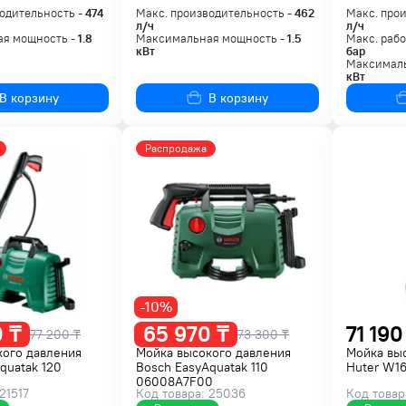
одительность -
474
Макс. производительность -
462
Макс. про
л/ч
л/ч
я мощность -
1.8
Максимальная мощность -
1.5
Макс. рабо
кВт
бар
Максималь
кВт
В корзину
В корзину
Распродажа
-10%
 ₸
65 970 ₸
71 190
77 200 ₸
73 300 ₸
кого давления
Мойка высокого давления
Мойка вы
quatak 120
Bosch EasyAquatak 110
Huter W16
06008A7F00
21517
Код товара: 25036
Код товар