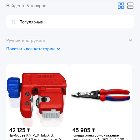
Найдено:
5 товаров
Ручной инструмент
Показать все категории
Шарнирно-губцевый инструмент
Электромонтажный инструмент
Режущий инструмент
Трубный инструмент
42 125 ₸
45 905 ₸
Труборез KNIPEX TubiX S,
Клещи электромонтажные
димаетр 3-30 мм компактный
метрические KNIPEX 6 в 1 200