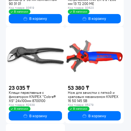
90 31 01
мм 13 72 200 ME
Код товара: 93619
Код товара: 93620
В наличии
В наличии
В корзину
В корзину
23 035 ₸
53 380 ₸
Клещи переставные с
Нож для зачистки с пяткой и
фиксатором KNIPEX "Cobra®
храповым механизмом KNIPEX
XS" 24х100мм 8700100
16 50 145 SB
Код товара: 62839
Код товара: 85279
В наличии
В наличии
В корзину
В корзину