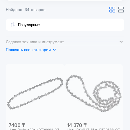
Найдено:
34 товаров
Садовая техника и инструмент
Показать все категории
Газонокосилки
Мотокосы и триммеры
Цепные пилы
Кусторезы
Высоторезы
Аккумуляторные секаторы
Воздуходувки
Садовые аксессуары и принадлежности
7400 ₸
14 370 ₸
Цепь DeWalt 20см DT20693-QZ
Цепь DeWALT 45см DT20688-QZ