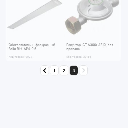
Обогреватель инфракрасный
Редуктор IGT A300i-A310i для
Ballu BIH-AP4-0.6
пропана
Код товара: 9924
Код товара: 30166
1
2
3