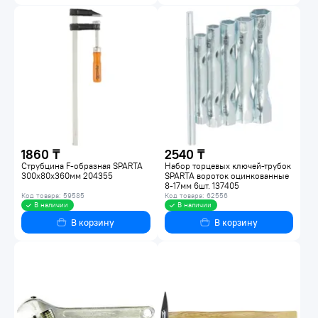
1860 ₸
2540 ₸
Струбцина F-образная SPARTA
Набор торцевых ключей-трубок
300х80х360мм 204355
SPARTA вороток оцинкованные
8-17мм 6шт. 137405
Код товара: 59585
Код товара: 62556
В наличии
В наличии
В корзину
В корзину