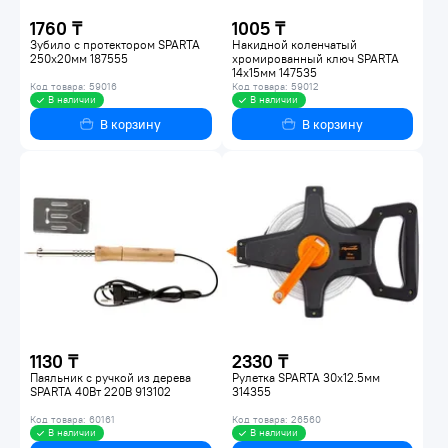
1760 ₸
1005 ₸
Зубило с протектором SPARTA
Накидной коленчатый
250x20мм 187555
хромированный ключ SPARTA
14x15мм 147535
Код товара: 59016
Код товара: 59012
В наличии
В наличии
В корзину
В корзину
1130 ₸
2330 ₸
Паяльник с ручкой из дерева
Рулетка SPARTA 30x12.5мм
SPARTA 40Вт 220В 913102
314355
Код товара: 60161
Код товара: 26560
В наличии
В наличии