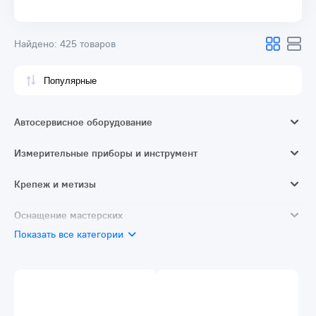
Найдено:
425 товаров
Автосервисное оборудование
Домкраты
Измерительные приборы и инструмент
Смазочное и заправочное оборудование
Измерители длины и расстояния
Крепеж и метизы
Трубогибы
Ручной измерительный и разметочный инструмент
Кабельные стяжки / хомуты
Оснащение мастерских
Автотовары
Электротехнические измерительные приборы
Монтажные ленты
Показать все категории
Верстаки
Специальный инструмент
Диагностика и неразрушающий контроль
Наборы крепежа
Скобы