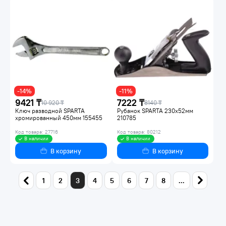
-14%
-11%
9421 ₸
7222 ₸
10 920 ₸
8140 ₸
Ключ разводной SPARTA
Рубанок SPARTA 230х52мм
хромированный 450мм 155455
210785
Код товара: 27716
Код товара: 80212
В наличии
В наличии
В корзину
В корзину
1
2
3
4
5
6
7
8
...