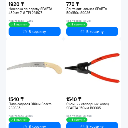
1920 ₸
770 ₸
Ножовка по дереву SPARTA
Лента сигнальная SPARTA
450мм 7-8 ТРI 231875
50х150м 89036
Код товара: 19263
Код товара: 44981
В наличии
В наличии
В корзину
В корзину
1540 ₸
1540 ₸
Пила садовая 310мм Sparta
Съемник стопорных колец
230335
SPARTA 150мм 183305
Код товара: 41807
Код товара: 38608
В наличии
В наличии
В корзину
В корзину