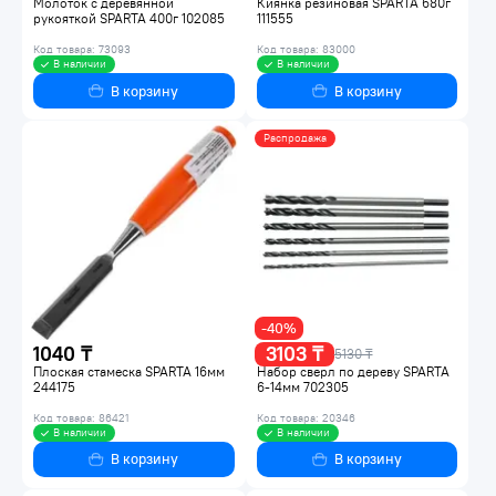
Молоток с деревянной
Киянка резиновая SPARTA 680г
рукояткой SPARTA 400г 102085
111555
Код товара: 73093
Код товара: 83000
В наличии
В наличии
В корзину
В корзину
Распродажа
-40%
1040 ₸
3103 ₸
5130 ₸
Плоская стамеска SPARTA 16мм
Набор сверл по дереву SPARTA
244175
6-14мм 702305
Код товара: 86421
Код товара: 20346
В наличии
В наличии
В корзину
В корзину