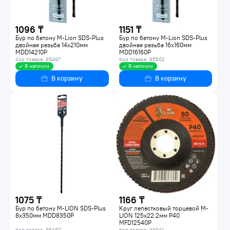
1096 ₸
1151 ₸
Бур по бетону M-Lion SDS-Plus
Бур по бетону M-Lion SDS-Plus
двойная резьба 14х210мм
двойная резьба 16х160мм
MDD14210P
MDD16160P
Код товара: 85497
Код товара: 85502
В наличии
В наличии
В корзину
В корзину
1075 ₸
1166 ₸
Бур по бетону M-LION SDS-Plus
Круг лепестковый торцевой M-
8х350мм MDD8350P
LION 125х22.2мм P40
MFD12540P
Код товара: 85487
Код товара: 93941