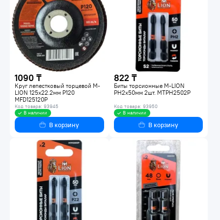
1090 ₸
822 ₸
Круг лепестковый торцевой M-
Биты торсионные M-LION
LION 125х22.2мм P120
PH2х50мм 2шт. MTPH2502P
MFD125120P
Код товара: 93945
Код товара: 93950
В наличии
В наличии
В корзину
В корзину