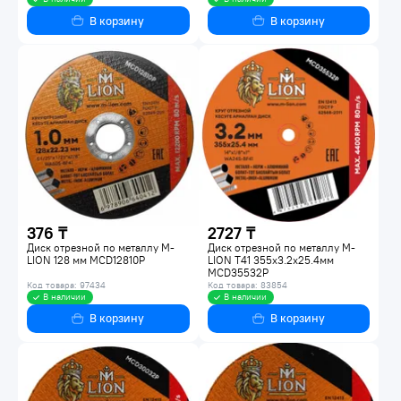
В корзину
В корзину
376 ₸
2727 ₸
Диск отрезной по металлу M-
Диск отрезной по металлу M-
LION 128 мм MCD12810P
LION Т41 355х3.2х25.4мм
MCD35532P
Код товара: 97434
Код товара: 83854
В наличии
В наличии
В корзину
В корзину