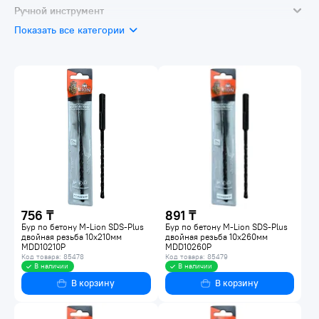
Сверление и бурение
Ручной инструмент
Резка и шлифовка
Показать все категории
Ключи, трещотки, воротки
Биты и наборы
756 ₸
891 ₸
Бур по бетону M-Lion SDS-Plus
Бур по бетону M-Lion SDS-Plus
двойная резьба 10х210мм
двойная резьба 10х260мм
MDD10210P
MDD10260P
Код товара: 85478
Код товара: 85479
В наличии
В наличии
В корзину
В корзину