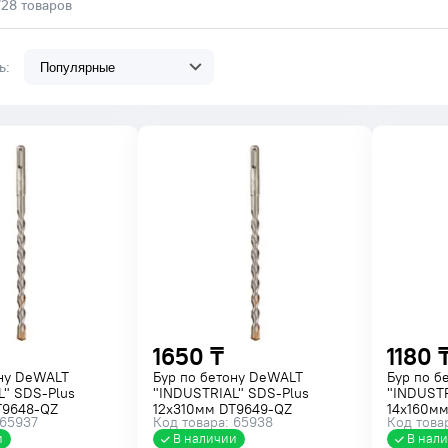
728 товаров
ть:
1650 ₸
1180 
ону DeWALT
Бур по бетону DeWALT
Бур по б
L" SDS-Plus
"INDUSTRIAL" SDS-Plus
"INDUSTR
T9648-QZ
12x310мм DT9649-QZ
14x160м
 65937
Код товара: 65938
Код това
и
В наличии
В нал