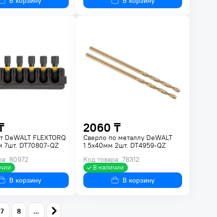
В корзину
В корзину
₸
2060 ₸
ит DeWALT FLEXTORQ
Сверло по металлу DeWALT
 7шт. DT70807-QZ
1.5х40мм 2шт. DT4959-QZ
ра: 80972
Код товара: 78312
ичии
В наличии
В корзину
В корзину
7
8
...