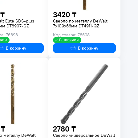
 ₸
3420 ₸
lt Elite SDS-plus
Сверло по металлу DeWalt
0мм DT8907-QZ
7х109х66мм DT4911-QZ
ра: 76693
Код товара: 76698
ичии
В наличии
В корзину
В корзину
 ₸
2780 ₸
о металлу DeWalt
Сверло универсальное DeWalt