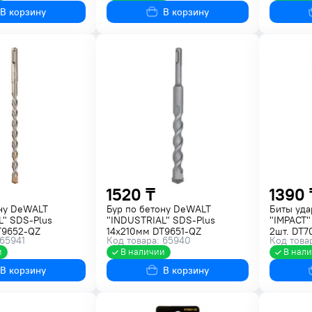
В корзину
В корзину
1520 ₸
1390 
ону DeWALT
Бур по бетону DeWALT
Биты уд
L" SDS-Plus
"INDUSTRIAL" SDS-Plus
"IMPACT"
T9652-QZ
14x210мм DT9651-QZ
2шт. DT7
 65941
Код товара: 65940
Код това
и
В наличии
В нал
В корзину
В корзину