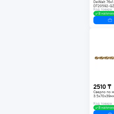
DeWalt 76x1
DT20592-Q
Код товара:
В наличи
2510 ₸
Сверло по 
3.5х70х39м
Код товара:
В наличи