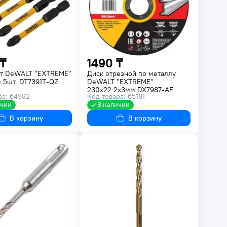
₸
1490 ₸
ит DeWALT "EXTREME"
Диск отрезной по металлу
 5шт. DT7391T-QZ
DeWALT "EXTREME"
230х22.2х3мм DX7987-AE
ра: 64982
Код товара: 65191
ичии
В наличии
В корзину
В корзину