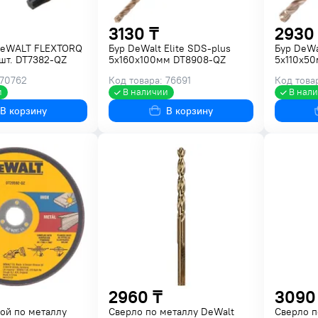
3130 ₸
2930
DeWALT FLEXTORQ
Бур DeWalt Elite SDS-plus
Бур DeWa
шт. DT7382-QZ
5x160x100мм DT8908-QZ
5x110x5
 70762
Код товара: 76691
Код това
и
В наличии
В нал
В корзину
В корзину
2960 ₸
3090
ой по металлу
Сверло по металлу DeWalt
Сверло п