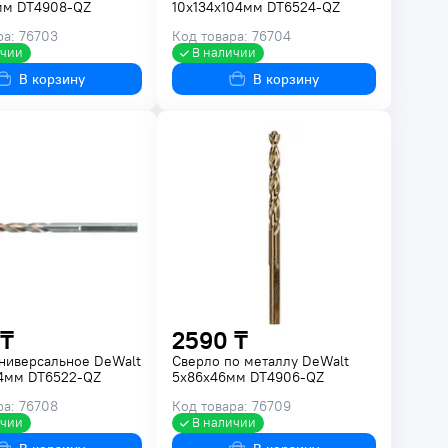
мм DT4908-QZ
10x134x104мм DT6524-QZ
ра: 76703
Код товара: 76704
ичии
В наличии
В корзину
В корзину
 ₸
2590 ₸
ниверсальное DeWalt
Сверло по металлу DeWalt
04мм DT6522-QZ
5х86х46мм DT4906-QZ
ра: 76708
Код товара: 76709
ичии
В наличии