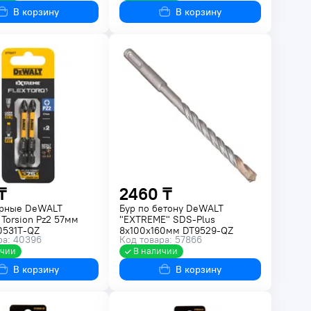
В корзину
В корзину
₸
2460 ₸
арные DeWALT
Бур по бетону DeWALT
 Torsion Pz2 57мм
"EXTREME" SDS-Plus
0531T-QZ
8х100х160мм DT9529-QZ
ра: 40396
Код товара: 57866
ичии
В наличии
В корзину
В корзину