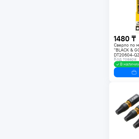
1480 ₸
Сверло по 
"BLACK & G
DT20604-Q
Код товара:
В наличи