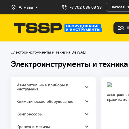
Алматы
+7 702 036 68 33
Заказать 
Электроинструменты и техника DeWALT
Электроинструменты и техник
Измерительные приборы и
инструмент
электроинст
Штанги, штативы и треноги
правительст
Климатическое оборудование
Нивелиры и теодолиты
Аккумуляторные вентиляторы
Компрессоры
Измерители длины и расстояния
Поршневые компрессоры
Крепеж и метизы
Ручной измерительный и