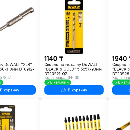
1140 ₸
1940 
ну DeWALT "XLR"
Сверло по металлу DeWALT
Сверло п
х50х110мм DT8912-
"BLACK & GOLD" 5.5х57х93мм
"BLACK &
DT20521-QZ
DT20526
 57867
Код товара: 64660
Код това
и
В наличии
В нал
В корзину
В корзину