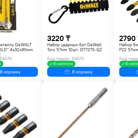
3220 ₸
2790 
металлу DeWALT
Набор ударных бит DeWalt
Набор б
OLD" 4х32х80мм
Torx 57мм 10шт. DT7275-QZ
PZ2 57мм
Z
 64676
Код товара: 64970
Код това
и
В наличии
В нал
В корзину
В корзину