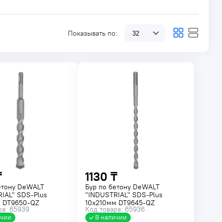
Показывать по:
₸
1130 ₸
етону DeWALT
Бур по бетону DeWALT
IAL" SDS-Plus
"INDUSTRIAL" SDS-Plus
м DT9650-QZ
10x210мм DT9645-QZ
ра: 65939
Код товара: 65936
ичии
В наличии