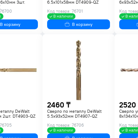
.6x10мм 3шт.
6.5х101х58мм DT4909-QZ
6х93х52
Z
 76700
Код товара: 76701
Код това
и
В наличии
В нал
В корзину
В корзину
2460 ₸
2520
металлу DeWalt
Сверло по металлу DeWalt
Сверло у
м 2шт. DT4903-QZ
5.5х93х52мм DT4907-QZ
8x134x1
 76705
Код товара: 76706
Код това
и
В наличии
В нал