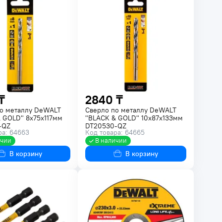
₸
2840 ₸
о металлу DeWALT
Сверло по металлу DeWALT
 GOLD" 8х75х117мм
"BLACK & GOLD" 10х87х133мм
-QZ
DT20530-QZ
ра: 64663
Код товара: 64665
ичии
В наличии
В корзину
В корзину