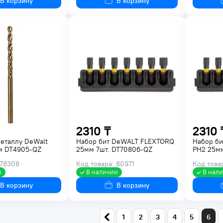
В корзину
В корзину
2310 ₸
2310 
металлу DeWalt
Набор бит DeWALT FLEXTORQ
Набор б
м DT4905-QZ
25мм 7шт. DT70806-QZ
PH2 25мм
 78308
Код товара: 80971
Код това
и
В наличии
В нал
В корзину
В корзину
1
2
3
4
5
6