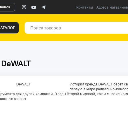
звонок
Контакты
Адреса магазинов
КАТАЛОГ
а DeWALT
История бренда DeWALT берет сво
первую в мире радиально-консол
румента для других компаний. В годы Второй мировой, как и многие ко
венные заказы.