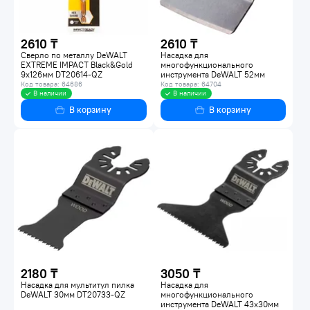
2610 ₸
2610 ₸
Сверло по металлу DeWALT
Насадка для
EXTREME IMPACT Black&Gold
многофункционального
9х126мм DT20614-QZ
инструмента DeWALT 52мм
DT20714-QZ
Код товара: 64686
Код товара: 64704
В наличии
В наличии
В корзину
В корзину
2180 ₸
3050 ₸
Насадка для мультитул пилка
Насадка для
DeWALT 30мм DT20733-QZ
многофункционального
инструмента DeWALT 43х30мм