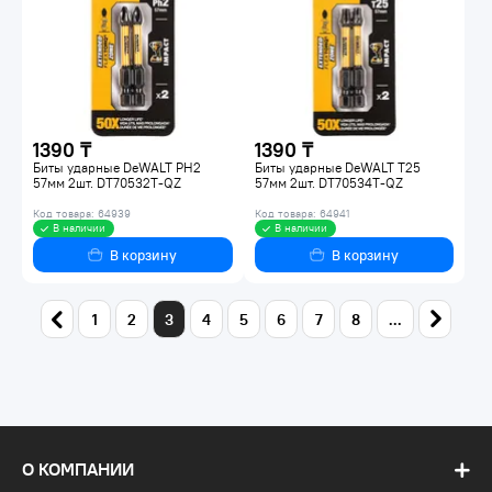
1390 ₸
1390 ₸
Биты ударные DeWALT PH2
Биты ударные DeWALT T25
57мм 2шт. DT70532T-QZ
57мм 2шт. DT70534T-QZ
Код товара: 64939
Код товара: 64941
В наличии
В наличии
В корзину
В корзину
1
2
3
4
5
6
7
8
...
О КОМПАНИИ