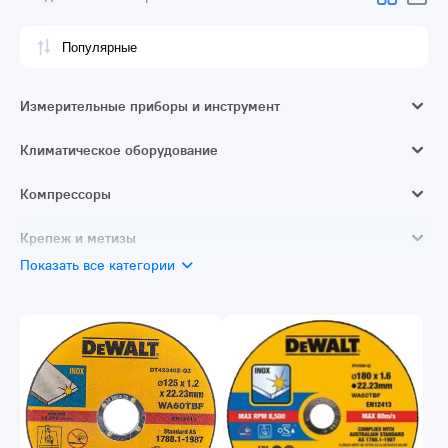
Измерительные приборы и инструмент
Штанги, штативы и треноги
Климатическое оборудование
Нивелиры и теодолиты
Аккумуляторные вентиляторы
Компрессоры
Измерители длины и расстояния
Поршневые компрессоры
Крепеж и метизы
Ручной измерительный и разметочный инструмент
Показать все категории
Саморезы и шурупы
Метрический крепеж
Скобы
Гвозди
Клипсы