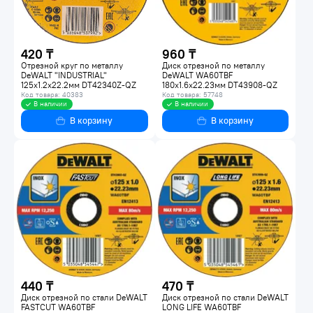
420 ₸
960 ₸
Отрезной круг по металлу
Диск отрезной по металлу
DeWALT "INDUSTRIAL"
DeWALT WA60TBF
125х1.2x22.2мм DT42340Z-QZ
180х1.6х22.23мм DT43908-QZ
Код товара: 40383
Код товара: 57748
В наличии
В наличии
В корзину
В корзину
440 ₸
470 ₸
Диск отрезной по стали DeWALT
Диск отрезной по стали DeWALT
FASTCUT WA60TBF
LONG LIFE WA60TBF