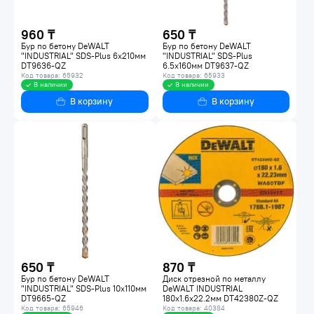
960 ₸
650 ₸
Бур по бетону DeWALT
Бур по бетону DeWALT
"INDUSTRIAL" SDS-Plus 6х210мм
"INDUSTRIAL" SDS-Plus
DT9636-QZ
6.5х160мм DT9637-QZ
Код товара: 65932
Код товара: 65933
В наличии
В наличии
В корзину
В корзину
650 ₸
870 ₸
Бур по бетону DeWALT
Диск отрезной по металлу
"INDUSTRIAL" SDS-Plus 10x110мм
DeWALT INDUSTRIAL
DT9665-QZ
180х1.6х22.2мм DT42380Z-QZ
Код товара: 65946
Код товара: 40384