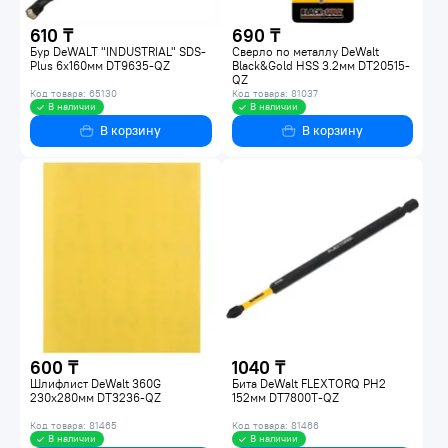
610 ₸
690 ₸
Бур DeWALT "INDUSTRIAL" SDS-
Сверло по металлу DeWalt
Plus 6х160мм DT9635-QZ
Black&Gold HSS 3.2мм DT20515-
QZ
Код товара: 65130
Код товара: 81037
В наличии
В наличии
В корзину
В корзину
600 ₸
1040 ₸
Шлифлист DeWalt 360G
Бита DeWalt FLEXTORQ PH2
230х280мм DT3236-QZ
152мм DT7800T-QZ
Код товара: 81465
Код товара: 81466
В наличии
В наличии