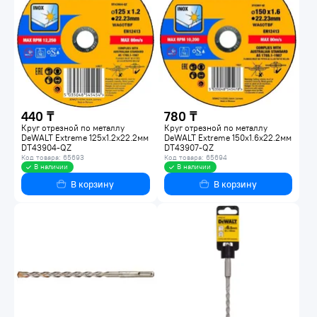
440 ₸
780 ₸
Круг отрезной по металлу
Круг отрезной по металлу
DeWALT Extreme 125x1.2х22.2мм
DeWALT Extreme 150x1.6х22.2мм
DT43904-QZ
DT43907-QZ
Код товара: 65693
Код товара: 65694
В наличии
В наличии
В корзину
В корзину