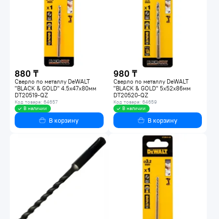
880 ₸
980 ₸
Сверло по металлу DeWALT
Сверло по металлу DeWALT
"BLACK & GOLD" 4.5х47х80мм
"BLACK & GOLD" 5х52х86мм
DT20519-QZ
DT20520-QZ
Код товара: 64657
Код товара: 64659
В наличии
В наличии
В корзину
В корзину