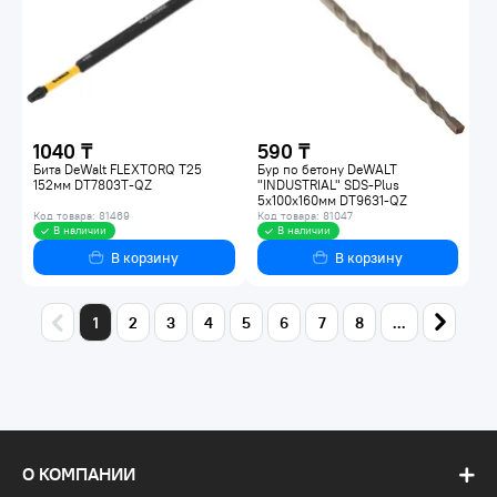
1040 ₸
590 ₸
Бита DeWalt FLEXTORQ T25
Бур по бетону DeWALT
152мм DT7803T-QZ
"INDUSTRIAL" SDS-Plus
5х100х160мм DT9631-QZ
Код товара: 81469
Код товара: 81047
В наличии
В наличии
В корзину
В корзину
1
2
3
4
5
6
7
8
...
О КОМПАНИИ