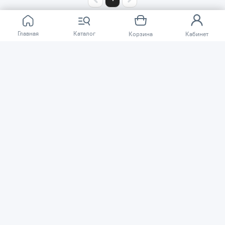
Главная
Каталог
Корзина
Кабинет
О КОМПАНИИ
ПОКУПАТЕЛЯМ
Сеть магазинов «TSSP» © 2003 – 2026
Публичная оферта