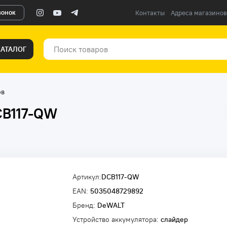
вонок
Контакты
Адреса магазинов
КАТАЛОГ
ов
CB117-QW
Артикул:
DCB117-QW
EAN:
5035048729892
Бренд:
DeWALT
Устройство аккумулятора:
слайдер