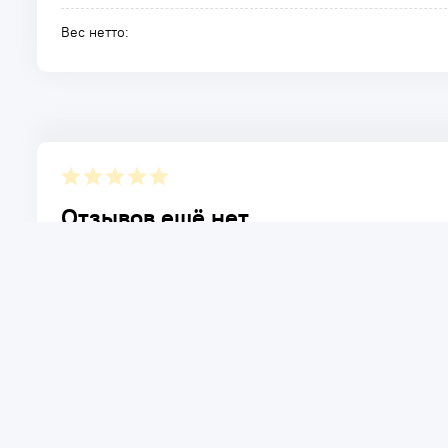
Вес нетто:
Отзывов ещё нет.
Расскажите о товаре, который приобрели у нас. Благод
достоинствах и возможных недостатках товара, котор
Написать отзыв