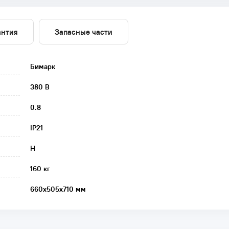
антия
Запасные части
Бимарк
380 В
0.8
IP21
H
160 кг
660х505х710 мм