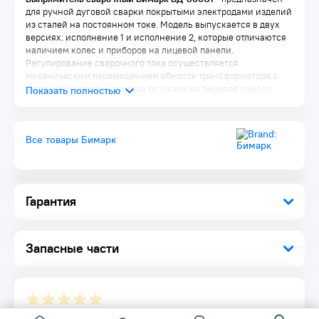
для ручной дуговой сварки покрытыми электродами изделий
из сталей на постоянном токе. Модель выпускается в двух
версиях: исполнение 1 и исполнение 2, которые отличаются
наличием колес и приборов на лицевой панели.
Регулирование сварочного тока осуществляется
механическим перемещением обмоток трансформатора с
указанием сварочного тока по шкале на лицевой панели.
Выпрямитель сварочный ВД-306С1 имеет следующие
основные технические решения:
Все товары Бимарк
Плавная регулировка сварочного тока в пределах двух
ступеней переключения
Защита от тепловой перегрузки
Класс изоляции Н
Быстроразъемные, безопасные токовые разъемы
Гарантия
Принудительное охлаждение
Запасные части