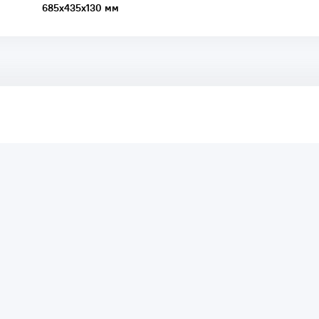
685x435x130 мм
аря этому другие покупатели смогут узнать о качестве,
ый они собираются приобрести.