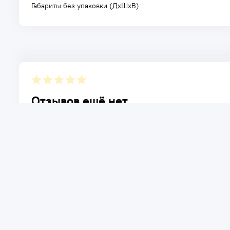
Габариты без упаковки (ДxШxВ):
Отзывов ещё нет.
Расскажите о товаре, который приобрели у нас. Благод
достоинствах и возможных недостатках товара, котор
Написать отзыв