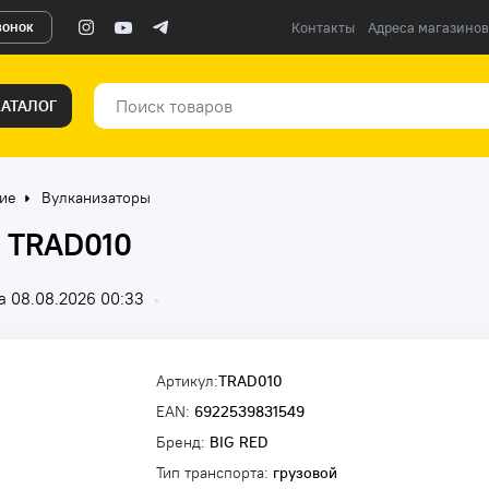
вонок
Контакты
Адреса магазинов
КАТАЛОГ
ие
Вулканизаторы
D TRAD010
а 08.08.2026 00:33
•
Артикул:
TRAD010
EAN:
6922539831549
Бренд:
BIG RED
Тип транспорта:
грузовой