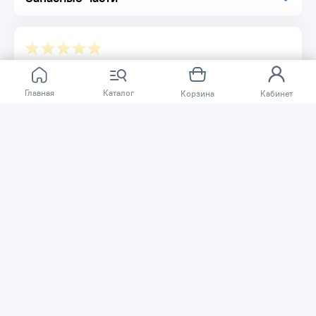
Отзывов ещё нет.
Главная
Каталог
Корзина
Кабинет
Расскажите о товаре, который приобрели у нас.
Благодаря этому другие покупатели смогут узнать о
качестве, достоинствах и возможных недостатках
товара, который они собираются приобрести.
Написать отзыв
Нужна помощь?
Задайте вопрос о товаре, и мы или другие покупатели
помогут вам с ответом. Ваш вопрос может быть полезен
и другим покупателям.
Задать вопрос