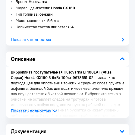
Бренд:
Husqvarna
Модель двигателя:
Honda GX 160
Тип топлива:
бензин
Макс. мощность:
5.6 л.с.
Количество тактов двигателя:
4
Показать полностью
Описание
Виброплита поступательная Husqvarna LF100LAT (Atlas
Copco) Honda GX160 3.6кВт 109кг 9678551-02​
- идеально
подходящая для уплотнения тонких и средних слоев грунта и
асфальта. Большой бак для воды имеет увеличенную крышку
для осуществления быстрой дозаливки. Виброплита легка в
очистке, не оставляет следов на тротуарах и готова
использовать любую воду, доступную на рабочей площадке.
Эффективная запатентованная рукоятка снижает уровень
вибрации ниже 2 м / с², что позволяет работать в течение
нескольких часов без чувства усталости. Уникальная
система орошения дает возможноть легкой регулировки
Документация
потока воды и припятствует налипанию горячего асфальта к