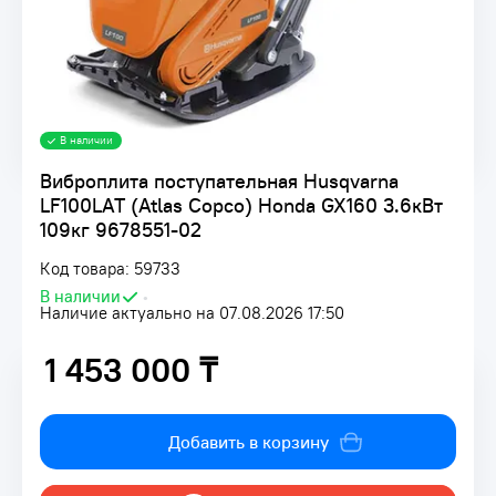
В наличии
Виброплита поступательная Husqvarna
LF100LAT (Atlas Copco) Honda GX160 3.6кВт
109кг 9678551-02
Код товара: 59733
В наличии
•
Наличие актуально на 07.08.2026 17:50
1 453 000 ₸
1 453 000 ₸
Добавить в корзину