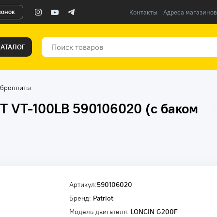
вонок
Контакты
Адреса магазинов
КАТАЛОГ
броплиты
T VT-100LB 590106020 (с баком
Артикул:
590106020
Бренд:
Patriot
Модель двигателя:
LONCIN G200F