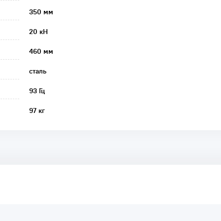
350 мм
20 кН
460 мм
сталь
93 Гц
97 кг
аря этому другие покупатели смогут узнать о качестве,