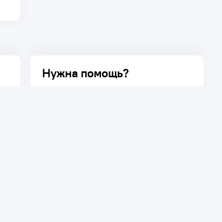
Нужна помощь?
Задайте вопрос о товаре, и мы или другие
покупатели помогут вам с ответом. Ваш
вопрос может быть полезен и другим
покупателям.
Задать вопрос