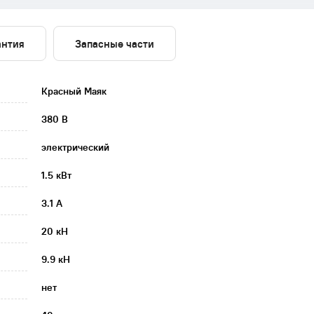
антия
Запасные части
Красный Маяк
380 В
электрический
1.5 кВт
3.1 А
20 кН
9.9 кН
нет