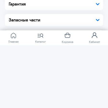
Гарантия
Запасные части
Главная
Каталог
Корзина
Кабинет
Отзывов ещё нет.
Расскажите о товаре, который приобрели у нас.
Благодаря этому другие покупатели смогут узнать о
качестве, достоинствах и возможных недостатках
товара, который они собираются приобрести.
Написать отзыв
Нужна помощь?
Задайте вопрос о товаре, и мы или другие покупатели