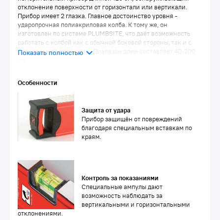
отклонение поверхности от горизонтали или вертикали.
Прибор имеет 2 глазка. Главное достоинство уровня -
ударопрочная полиакриловая колба. К тому же, он
изготовлен по системе PLUMBSITE, что даёт возможность
работать с колбой как с обычной боковой стороны, так и с
фронтальной плоскости. Диапазон длин составляет 40-200
см.
Особенности
Защита от удара
Прибор защищён от повреждений
благодаря специальным вставкам по
краям.
Контроль за показаниями
Специальные ампулы дают
возможность наблюдать за
вертикальными и горизонтальными
отклонениями.