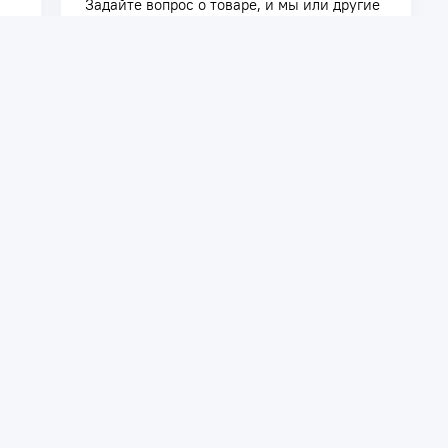
Задайте вопрос о товаре, и мы или другие
покупатели помогут вам с ответом. Ваш
вопрос может быть полезен и другим
покупателям.
Задать вопрос
телям
Сотрудничество
ть заказ
Дилерам
Поставщикам