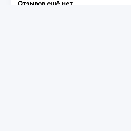
Отзывов ещё нет.
Расскажите о товаре, который приобрели у нас. Благод
достоинствах и возможных недостатках товара, котор
Написать отзыв
+7 775 031 92 98
Алматы