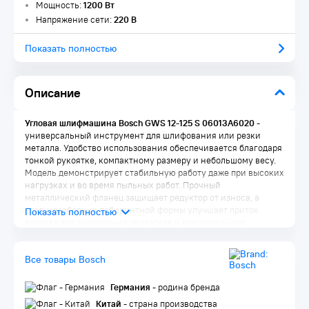
Мощность:
1200 Вт
Напряжение сети:
220 В
Показать полностью
Описание
Угловая шлифмашина Bosch GWS 12-125 S 06013A6020
-
универсальный инструмент для шлифования или резки
металла. Удобство использования обеспечивается благодаря
тонкой рукоятке, компактному размеру и небольшому весу.
Модель демонстрирует стабильную работу даже при высоких
нагрузках и во время пыльных работ. Прочный
металлический фланец защищает редуктор от износа, а
воздухозаборник лабиринтной формы улучшает приток
воздуха для охлаждения двигателя и предотвращает
скопление пыли в двигателе. Эргономичная форма рукоятки
повышает удобство управления и снижает усталость после
Все товары Bosch
длительной работы. Функция выбора скорости позволяет
работать с различными материалами.
Германия
- родина бренда
Комплектация:
Китай
- страна производства