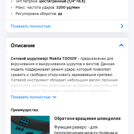
Тип патрона:
шестигранный (1/4" НЕХ)
Макс. частота ударов:
3200 уд/мин
Регулировка оборотов:
да
Показать полностью
Описание
Сетевой шуруповёрт Makita TD0101F
- предназначен для
вкручивания и выкручивания шурупов и винтов. Данная
модель поддерживает режим удара, который позволяет
срывать и свободно откручивать заржавевшие крепежи.
Сетевой инструмент обладает небольшим весом, прочным
корпусом с мягкими резиновыми вставками, вентиляцией
для охлаждения, функцией - реверсивного движения и
подсветкой.
Преимущества:
Обратное вращение шпинделя
е
Функция реверс - для
переключения между правым и