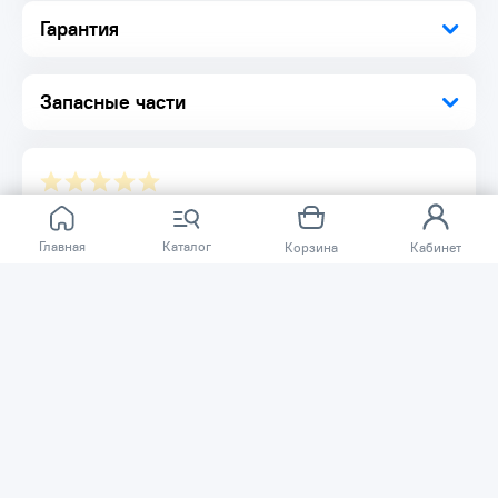
Гарантия
Запасные части
Отзывов ещё нет.
Главная
Каталог
Корзина
Кабинет
Расскажите о товаре, который приобрели у нас.
Благодаря этому другие покупатели смогут узнать о
качестве, достоинствах и возможных недостатках
товара, который они собираются приобрести.
Написать отзыв
Нужна помощь?