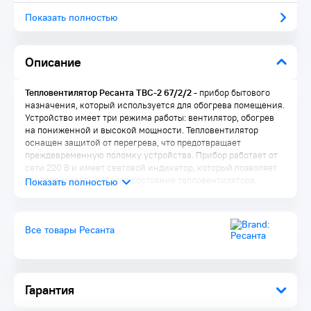
Показать полностью
Описание
Тепловентилятор Ресанта ТВС-2 67/2/2 -
прибор бытового
назначения, который используется для обогрева помещения.
Устройство имеет три режима работы: вентилятор, обогрев
на пониженной и высокой мощности. Тепловентилятор
оснащен защитой от перегрева, что предотвращает
преждевременную поломку устройства. Прибор работает от
сети 220 В и имеет световой индикатор, который позволяет
контролировать рабочее состояние тепловентилятора.
Все товары Ресанта
Особенности ТВС-2:
Тепловентилятор имеет три режима работы, которые
переключаются удобной ручкой.
Управление термостатом осуществляется при помощи
Гарантия
удобной ручки - можно задать вентилятору температуру и
он будет поддерживать ее автоматически.