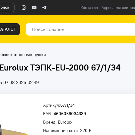
вонок
Контакты
Адреса магазинов
КАТАЛОГ
ческие тепловые пушки
 Eurolux ТЭПК-EU-2000 67/1/34
а 07.08.2026 02:49
•
Артикул:
67/1/34
EAN:
4606059034339
Бренд:
Eurolux
Напряжение сети:
220 В