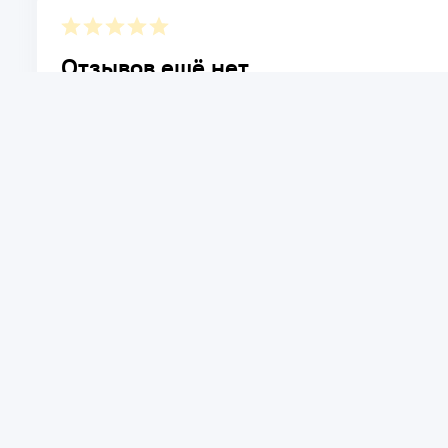
Отзывов ещё нет.
Расскажите о товаре, который приобрели у нас. Благод
достоинствах и возможных недостатках товара, котор
Написать отзыв