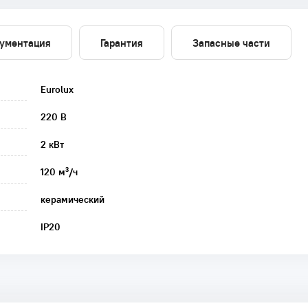
ументация
Гарантия
Запасные части
Eurolux
220 В
2 кВт
120 м³/ч
керамический
IP20