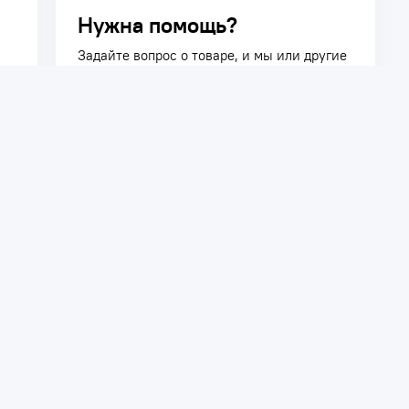
Нужна помощь?
Задайте вопрос о товаре, и мы или другие
покупатели помогут вам с ответом. Ваш
вопрос может быть полезен и другим
покупателям.
Задать вопрос
телям
Сотрудничество