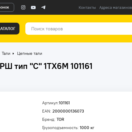
вонок
Контакты
Адреса магазинов
КАТАЛОГ
Тали
Цепные тали
РШ тип "С" 1ТХ6М 101161
Артикул:
101161
EAN:
2000000136073
Бренд:
TOR
Грузоподъемность:
1000 кг