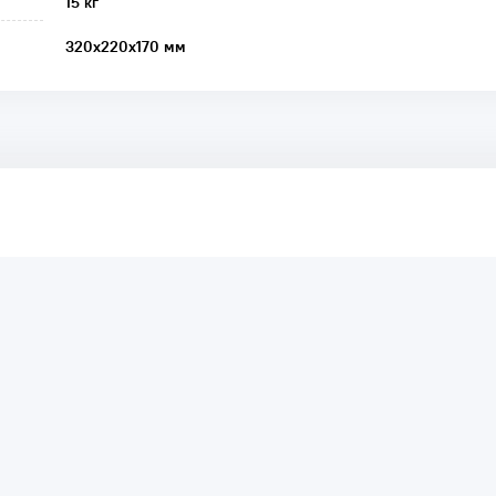
15 кг
320x220x170 мм
аря этому другие покупатели смогут узнать о качестве,
ый они собираются приобрести.