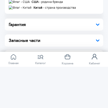
США
- родина бренда
Китай
- страна производства
Гарантия
Запасные части
Главная
Каталог
Корзина
Кабинет
Отзывов ещё нет.
Расскажите о товаре, который приобрели у нас.
Благодаря этому другие покупатели смогут узнать о
качестве, достоинствах и возможных недостатках
товара, который они собираются приобрести.
Написать отзыв