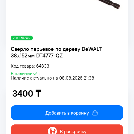
В наличии
Сверло перьевое по дереву DeWALT
38x152мм DT4777-QZ
Код товара: 64833
В наличии
•
Наличие актуально на 08.08.2026 21:38
3400 ₸
3400 ₸
Добавить в корзину
В рассрочку