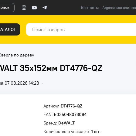
вонок
Контакты
Адреса магазинов
КАТАЛОГ
Сверла по дереву
WALT 35x152мм DT4776-QZ
а 07.08.2026 14:28
•
Артикул:
DT4776-QZ
EAN:
5035048073094
Бренд:
DeWALT
Количество в упаковке:
1 шт.