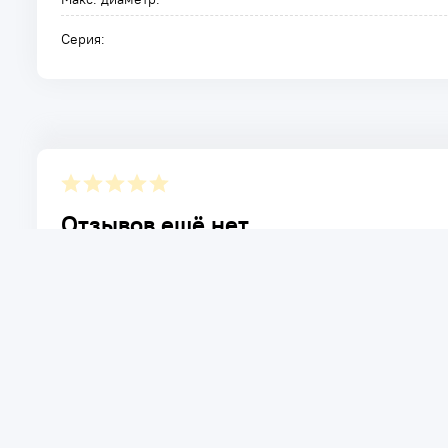
Серия:
Отзывов ещё нет.
Расскажите о товаре, который приобрели у нас. Благод
достоинствах и возможных недостатках товара, котор
Написать отзыв