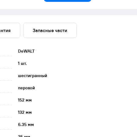
антия
Запасные части
DeWALT
1 шт.
шестигранный
перовой
152 мм
132 мм
6.35 мм
35 мм