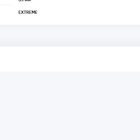
EXTREME
аря этому другие покупатели смогут узнать о качестве,
ый они собираются приобрести.