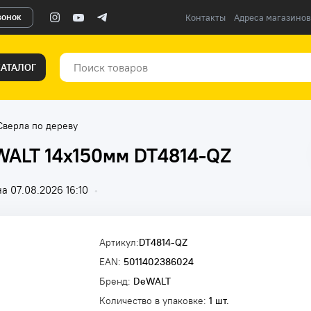
вонок
Контакты
Адреса магазинов
КАТАЛОГ
Сверла по дереву
WALT 14x150мм DT4814-QZ
а 07.08.2026 16:10
•
Артикул:
DT4814-QZ
EAN:
5011402386024
Бренд:
DeWALT
Количество в упаковке:
1 шт.