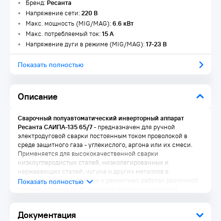
Бренд:
Ресанта
Напряжение сети:
220 В
Макс. мощность (MIG/MAG):
6.6 кВт
Макс. потребляемый ток:
15 А
Напряжение дуги в режиме (MIG/MAG):
17-23 В
Показать полностью
Описание
Сварочный полуавтоматический инверторный аппарат
Ресанта САИПА-135 65/7
- предназначен для ручной
электродуговой сварки постоянным током проволокой в
среде защитного газа - углекислого, аргона или их смеси.
Применяется для высококачественной сварки
низкоуглеродистых сталей, низколегированных и
нержавеющих сталей, чугуна и других металлов в
строительстве, монтажных и ремонтных работах различной
степени сложности. Встроенная защита от перегрева
защищает агрегат от поломки. Можно регулировать скорость
подачи проволоки и сварочный ток, что позволяет добиться
Документация
высокого качества сварного соединения.