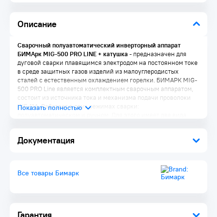
Описание
Сварочный полуавтоматический инверторный аппарат
БИМАрк MIG-500 PRO LINE + катушка
- предназначен для
дуговой сварки плавящимся электродом на постоянном токе
в среде защитных газов изделий из малоуглеродистых
сталей с естественным охлаждением горелки. БИМАРК MIG-
500 PRO Line является комплектным сварочным аппаратом,
состоит из источника тока и механизма подачи проволоки
WF-11A. Работает в двух режимах сварки:
полуавтоматическом и ручном. Для этого имеет два вида
внешних характеристик: падающая и жёсткая.
Документация
Преимущества:
Плавная настройка тока и напряжения
Регулируемый режим «Форсаж» (ММА)
Все товары Бимарк
Микропроцессорное управление
Режим короткого и длинного шва
Цифровая индикация тока и напряжения
Повышенная защита аппарата, внутренних цепей и их
компонентов от влаги и пыли
Гарантия