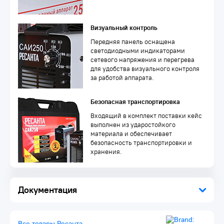
Визуальный контроль
Передняя панель оснащена
светодиодными индикаторами
сетевого напряжения и перегрева
для удобства визуального контроля
за работой аппарата.
Безопасная транспортировка
Входящий в комплект поставки кейс
выполнен из ударостойкого
материала и обеспечивает
безопасность транспортировки и
хранения.
Комплектация:
Документация
Сварочный инвертор
Кабель с электрододержателем
Кабель с клеммой заземления
Паспорт
Все товары Ресанта