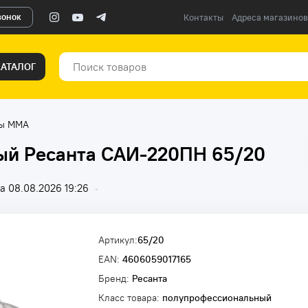
вонок
Контакты
Адреса магазинов
КАТАЛОГ
ты ММА
ый Ресанта САИ-220ПН 65/20
а 08.08.2026 19:26
•
Артикул:
65/20
EAN:
4606059017165
Бренд:
Ресанта
Класс товара:
полупрофессиональный