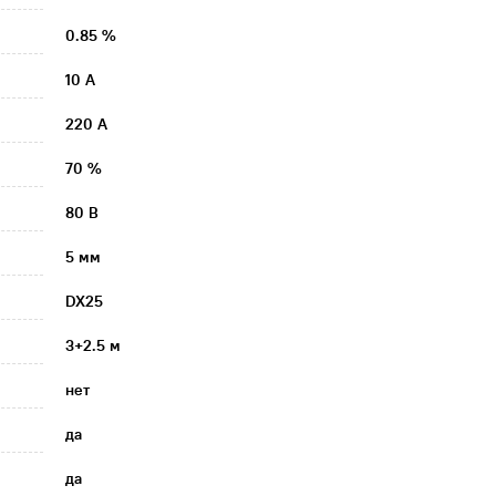
0.85 %
10 А
220 А
70 %
80 В
5 мм
DX25
3+2.5 м
нет
да
да