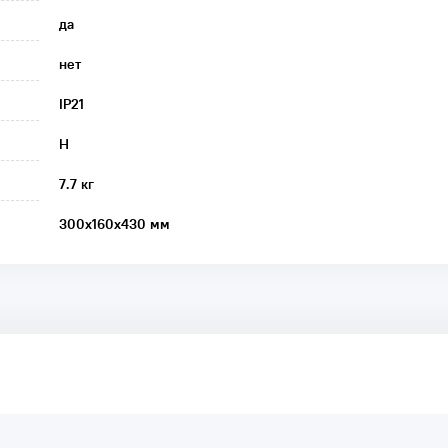
да
нет
IP21
H
7.7 кг
300х160х430 мм
аря этому другие покупатели смогут узнать о качестве,