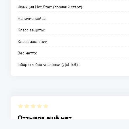
Функция Hot Start (горячий старт):
Наличие кейса:
Класс защиты:
Класс изоляции:
Вес нетто:
Габариты без упаковки (ДxШxВ):
Отзывов ещё нет.
Расскажите о товаре, который приобрели у нас. Благод