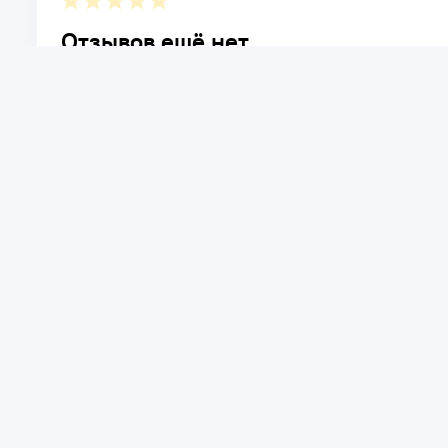
Отзывов ещё нет.
Расскажите о товаре, который приобрели у нас. Благод
достоинствах и возможных недостатках товара, котор
Написать отзыв