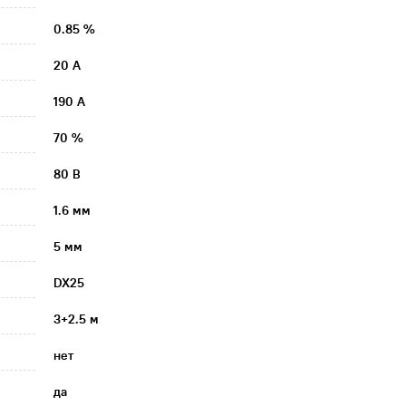
0.85 %
20 А
190 А
70 %
80 В
1.6 мм
5 мм
DX25
3+2.5 м
нет
да