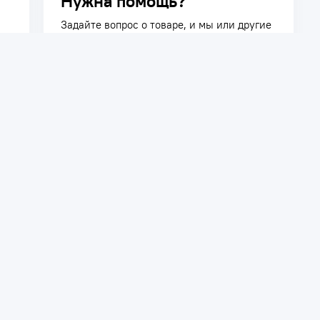
Нужна помощь?
Задайте вопрос о товаре, и мы или другие
покупатели помогут вам с ответом. Ваш
вопрос может быть полезен и другим
покупателям.
Задать вопрос
телям
Сотрудничество
ть заказ
Дилерам