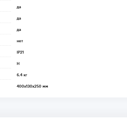
да
да
да
нет
IP21
H
6.4 кг
400х130х250 мм