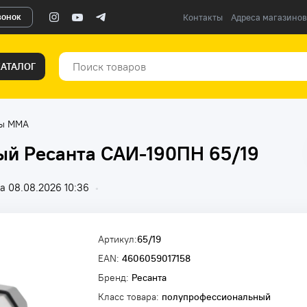
вонок
Контакты
Адреса магазинов
КАТАЛОГ
ты ММА
ый Ресанта САИ-190ПН 65/19
а 08.08.2026 10:36
•
Артикул:
65/19
EAN:
4606059017158
Бренд:
Ресанта
Класс товара:
полупрофессиональный