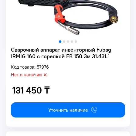
Сварочный аппарат инвенторный Fubag
IRMIG 160 с горелкой FB 150 3м 31.431.1
Код товара: 57976
Нет в наличии
131 450 ₸
131 450 ₸
Уточнить наличие