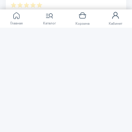
Отзывов ещё нет.
Главная
Каталог
Корзина
Кабинет
Расскажите о товаре, который приобрели у нас.
Благодаря этому другие покупатели смогут узнать о
качестве, достоинствах и возможных недостатках
товара, который они собираются приобрести.
Написать отзыв
Нужна помощь?
Задайте вопрос о товаре, и мы или другие покупатели
помогут вам с ответом. Ваш вопрос может быть полезен
и другим покупателям.
Задать вопрос