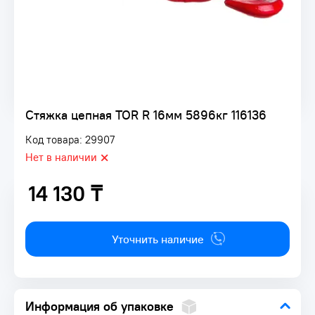
Стяжка цепная TOR R 16мм 5896кг 116136
Код товара: 29907
Нет в наличии
14 130 ₸
14 130 ₸
Уточнить наличие
Информация об упаковке