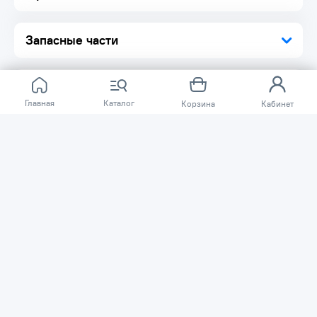
Запасные части
Главная
Каталог
Корзина
Кабинет
Отзывов ещё нет.
Расскажите о товаре, который приобрели у нас.
Благодаря этому другие покупатели смогут узнать о
качестве, достоинствах и возможных недостатках
товара, который они собираются приобрести.
Написать отзыв
Нужна помощь?
Задайте вопрос о товаре, и мы или другие покупатели
помогут вам с ответом. Ваш вопрос может быть полезен