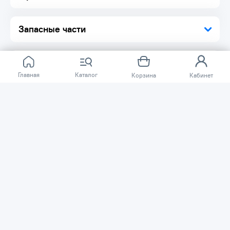
Запасные части
Главная
Каталог
Корзина
Кабинет
Отзывов ещё нет.
Расскажите о товаре, который приобрели у нас.
Благодаря этому другие покупатели смогут узнать о
качестве, достоинствах и возможных недостатках
товара, который они собираются приобрести.
Написать отзыв
Нужна помощь?
Задайте вопрос о товаре, и мы или другие покупатели
помогут вам с ответом. Ваш вопрос может быть полезен